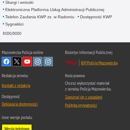
Skargi i wnioski
Elektroniczna Platforma Usług Administracji Publicznej
Telefon Zaufania KWP zs. w Radomiu
Dostępność KWP
Sygnaliści
RODO/DODO
Mazowiecka Policja online
Biuletyn Informacji Publicznej
BIP Policja Mazowiecka
Redakcja serwisu
Nota prawna
Chcesz wykorzystać materiał
Kontakt z redakcją
z serwisu Policja Mazowiecka.
Dostępność
Zapoznaj się z zasadami
Deklaracja dostępności
Polityka prywatności
Inne wersje portalu
Wersja tekstowa