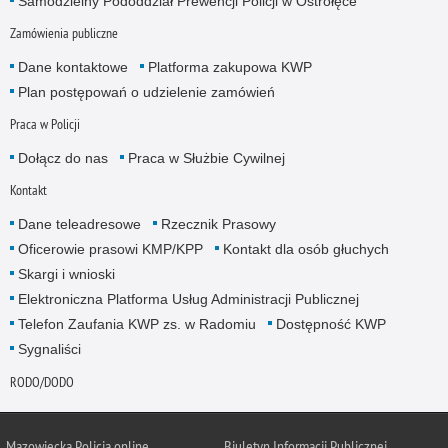
Samodzielny Pododdział Prewencji Policji w Ostrołęce
Zamówienia publiczne
Dane kontaktowe
Platforma zakupowa KWP
Plan postępowań o udzielenie zamówień
Praca w Policji
Dołącz do nas
Praca w Służbie Cywilnej
Kontakt
Dane teleadresowe
Rzecznik Prasowy
Oficerowie prasowi KMP/KPP
Kontakt dla osób głuchych
Skargi i wnioski
Elektroniczna Platforma Usług Administracji Publicznej
Telefon Zaufania KWP zs. w Radomiu
Dostępność KWP
Sygnaliści
RODO/DODO
Mazowiecka Policja online
Biuletyn Informacji Publicznej