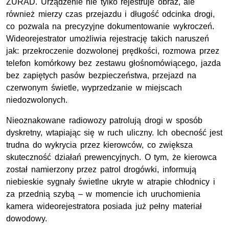
ZURAD. Urządzenie nie tylko rejestruje obraz, ale
również mierzy czas przejazdu i długość odcinka drogi,
co pozwala na precyzyjne dokumentowanie wykroczeń.
Wideorejestrator umożliwia rejestrację takich naruszeń
jak: przekroczenie dozwolonej prędkości, rozmowa przez
telefon komórkowy bez zestawu głośnomówiącego, jazda
bez zapiętych pasów bezpieczeństwa, przejazd na
czerwonym świetle, wyprzedzanie w miejscach
niedozwolonych.
Nieoznakowane radiowozy patrolują drogi w sposób
dyskretny, wtapiając się w ruch uliczny. Ich obecność jest
trudna do wykrycia przez kierowców, co zwiększa
skuteczność działań prewencyjnych. O tym, że kierowca
został namierzony przez patrol drogówki, informują
niebieskie sygnały świetlne ukryte w atrapie chłodnicy i
za przednią szybą – w momencie ich uruchomienia
kamera wideorejestratora posiada już pełny materiał
dowodowy.