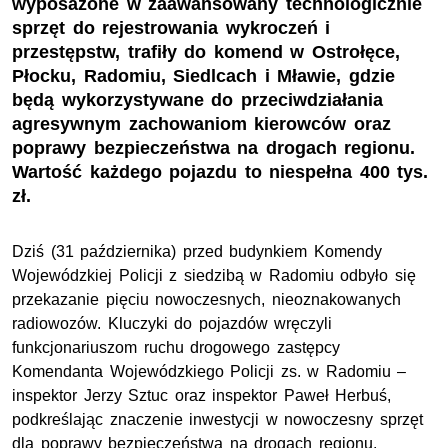
wyposażone w zaawansowany technologicznie
sprzęt do rejestrowania wykroczeń i
przestępstw, trafiły do komend w Ostrołęce,
Płocku, Radomiu, Siedlcach i Mławie, gdzie
będą wykorzystywane do przeciwdziałania
agresywnym zachowaniom kierowców oraz
poprawy bezpieczeństwa na drogach regionu.
Wartość każdego pojazdu to niespełna 400 tys.
zł.
Dziś (31 października) przed budynkiem Komendy
Wojewódzkiej Policji z siedzibą w Radomiu odbyło się
przekazanie pięciu nowoczesnych, nieoznakowanych
radiowozów. Kluczyki do pojazdów wręczyli
funkcjonariuszom ruchu drogowego zastępcy
Komendanta Wojewódzkiego Policji zs. w Radomiu –
inspektor Jerzy Sztuc oraz inspektor Paweł Herbuś,
podkreślając znaczenie inwestycji w nowoczesny sprzęt
dla poprawy bezpieczeństwa na drogach regionu.