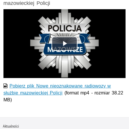
mazowieckiej Policji
Odtwórz
wideo
Pobierz plik Nowe nieoznakowane radiowozy w
służbie mazowieckiej Policji
(format mp4 - rozmiar 38.22
MB)
Aktualności