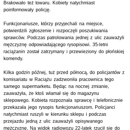
Brakowało też towaru. Kobiety natychmiast
poinformowały policję.
Funkcjonariusze, którzy przyjechali na miejsce,
potwierdzili zgłoszenie i rozpoczęli poszukiwania
sprawców. Podczas patrolowania jednej z ulic zauważyli
mężczyznę odpowiadającego rysopisowi. 35-letni
raciążanin został zatrzymany i przewieziony do płońskiej
komendy.
Kilka godzin późnej, tuż przed północą, do policjantów z
komisariatu w Raciążu zadzwoniła pracownica tego
samego supermarketu. Będąc na nocnej zmianie,
zauważyła, że ktoś włamał się do magazynu
sklepowego. Kobieta rozpoznała sprawcę i telefonicznie
przekazała jego rysopis funkcjonariuszom. Policjanci
natychmiast ruszyli w kierunku sklepu i podczas
przejazdu jedną z ulic zauważyli opisywanego
mężczyznę. Na widok radiowozu 22-latek rzucił się do