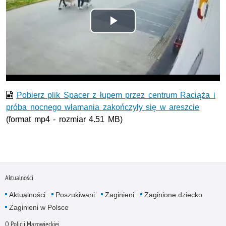
Odtwórz
wideo
Pobierz plik Spacer z łupem przez centrum Raciąża i
próba nocnego włamania zakończyły się w areszcie
(format mp4 - rozmiar 4.51 MB)
Aktualności
Aktualności
Poszukiwani
Zaginieni
Zaginione dziecko
Zaginieni w Polsce
O Policji Mazowieckiej