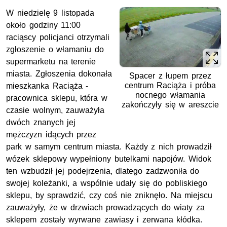
W niedzielę 9 listopada
około godziny 11:00
raciąscy policjanci otrzymali
zgłoszenie o włamaniu do
supermarketu na terenie
miasta. Zgłoszenia dokonała
Spacer z łupem przez
centrum Raciąża i próba
mieszkanka Raciąża -
nocnego włamania
pracownica sklepu, która w
zakończyły się w areszcie
czasie wolnym, zauważyła
dwóch znanych jej
mężczyzn idących przez
park w samym centrum miasta. Każdy z nich prowadził
wózek sklepowy wypełniony butelkami napojów. Widok
ten wzbudził jej podejrzenia, dlatego zadzwoniła do
swojej koleżanki, a wspólnie udały się do pobliskiego
sklepu, by sprawdzić, czy coś nie zniknęło. Na miejscu
zauważyły, że w drzwiach prowadzących do wiaty za
sklepem zostały wyrwane zawiasy i zerwana kłódka.