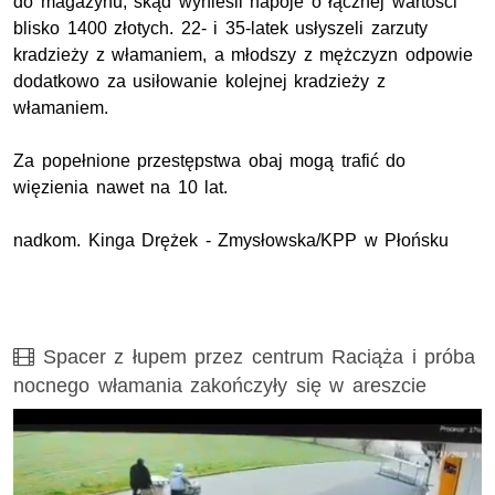
do magazynu, skąd wynieśli napoje o łącznej wartości
blisko 1400 złotych. 22- i 35-latek usłyszeli zarzuty
kradzieży z włamaniem, a młodszy z mężczyzn odpowie
dodatkowo za usiłowanie kolejnej kradzieży z
włamaniem.
Za popełnione przestępstwa obaj mogą trafić do
więzienia nawet na 10 lat.
nadkom. Kinga Drężek - Zmysłowska/KPP w Płońsku
Film
Spacer z łupem przez centrum Raciąża i próba
nocnego włamania zakończyły się w areszcie