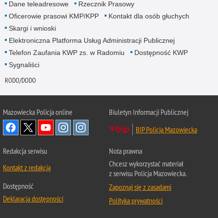
Dane teleadresowe
Rzecznik Prasowy
Oficerowie prasowi KMP/KPP
Kontakt dla osób głuchych
Skargi i wnioski
Elektroniczna Platforma Usług Administracji Publicznej
Telefon Zaufania KWP zs. w Radomiu
Dostępność KWP
Sygnaliści
RODO/DODO
Mazowiecka Policja online
Biuletyn Informacji Publicznej
BIP Policja Mazowiecka
Redakcja serwisu
Nota prawna
Chcesz wykorzystać materiał
Kontakt z redakcją
z serwisu Policja Mazowiecka.
Dostępność
Zapoznaj się z zasadami
Deklaracja dostępności
Polityka prywatności