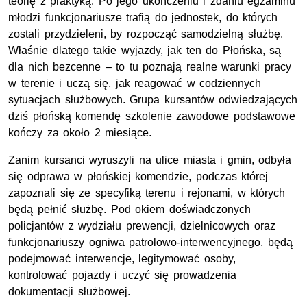
teorię z praktyką. Po jego ukończeniu i zdaniu egzaminu
młodzi funkcjonariusze trafią do jednostek, do których
zostali przydzieleni, by rozpocząć samodzielną służbę.
Właśnie dlatego takie wyjazdy, jak ten do Płońska, są
dla nich bezcenne – to tu poznają realne warunki pracy
w terenie i uczą się, jak reagować w codziennych
sytuacjach służbowych. Grupa kursantów odwiedzających
dziś płońską komendę szkolenie zawodowe podstawowe
kończy za około 2 miesiące.
Zanim kursanci wyruszyli na ulice miasta i gmin, odbyła
się odprawa w płońskiej komendzie, podczas której
zapoznali się ze specyfiką terenu i rejonami, w których
będą pełnić służbę. Pod okiem doświadczonych
policjantów z wydziału prewencji, dzielnicowych oraz
funkcjonariuszy ogniwa patrolowo-interwencyjnego, będą
podejmować interwencje, legitymować osoby,
kontrolować pojazdy i uczyć się prowadzenia
dokumentacji służbowej.