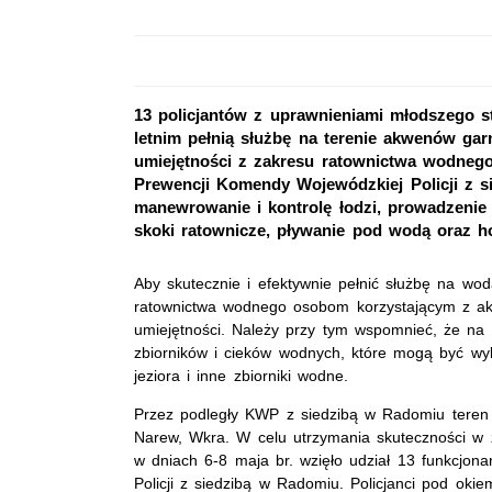
13 policjantów z uprawnieniami młodszego st
letnim pełnią służbę na terenie akwenów gar
umiejętności z zakresu ratownictwa wodneg
Prewencji Komendy Wojewódzkiej Policji z si
manewrowanie i kontrolę łodzi, prowadzenie 
skoki ratownicze, pływanie pod wodą oraz h
Aby skutecznie i efektywnie pełnić służbę na w
ratownictwa wodnego osobom korzystającym z ak
umiejętności. Należy przy tym wspomnieć, że na 
zbiorników i cieków wodnych, które mogą być wyko
jeziora i inne zbiorniki wodne.
Przez podległy KWP z siedzibą w Radomiu teren p
Narew, Wkra. W celu utrzymania skuteczności w 
w dniach 6-8 maja br. wzięło udział 13 funkcjon
Policji z siedzibą w Radomiu. Policjanci pod o