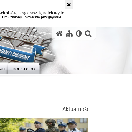
ych plików, to zgadzasz się na ich użycie
. Brak zmiany ustawienia przeglądarki
otwórz wysz
AKT
RODO/DODO
Aktualności