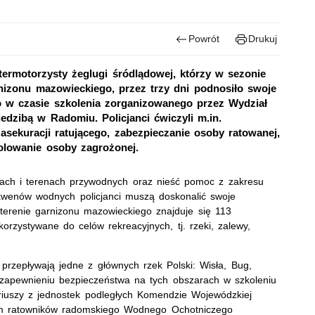
Powrót
Drukuj
ermotorzysty żeglugi śródlądowej, którzy w sezonie
nizonu mazowieckiego, przez trzy dni podnosiło swoje
o w czasie szkolenia zorganizowanego przez Wydział
edzibą w Radomiu. Policjanci ćwiczyli m.in.
asekuracji ratującego, zabezpieczanie osoby ratowanej,
olowanie osoby zagrożonej.
odach i terenach przywodnych oraz nieść pomoc z zakresu
wenów wodnych policjanci muszą doskonalić swoje
terenie garnizonu mazowieckiego znajduje się 113
rzystywane do celów rekreacyjnych, tj. rzeki, zalewy,
rzepływają jedne z głównych rzek Polski: Wisła, Bug,
zapewnieniu bezpieczeństwa na tych obszarach w szkoleniu
ariuszy z jednostek podległych Komendzie Wojewódzkiej
kiem ratowników radomskiego Wodnego Ochotniczego