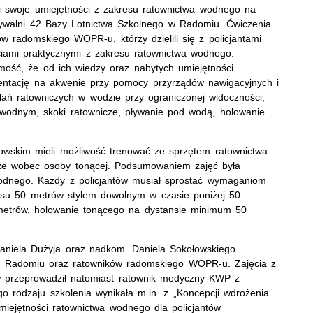
i swoje umiejętności z zakresu ratownictwa wodnego na
ywalni 42 Bazy Lotnictwa Szkolnego w Radomiu. Ćwiczenia
 radomskiego WOPR-u, którzy dzielili się z policjantami
ściami praktycznymi z zakresu ratownictwa wodnego.
omość, że od ich wiedzy oraz nabytych umiejętności
orientację na akwenie przy pomocy przyrządów nawigacyjnych i
łań ratowniczych w wodzie przy ograniczonej widoczności,
wodnym, skoki ratownicze, pływanie pod wodą, holowanie
owskim mieli możliwość trenować ze sprzętem ratownictwa
ze wobec osoby tonącej. Podsumowaniem zajęć była
wodnego. Każdy z policjantów musiał sprostać wymaganiom
tansu 50 metrów stylem dowolnym w czasie poniżej 50
metrów, holowanie tonącego na dystansie minimum 50
aniela Dużyja oraz nadkom. Daniela Sokołowskiego
 w Radomiu oraz ratowników radomskiego WOPR-u. Zajęcia z
w przeprowadził natomiast ratownik medyczny KWP z
o rodzaju szkolenia wynikała m.in. z „Koncepcji wdrożenia
iejętności ratownictwa wodnego dla policjantów