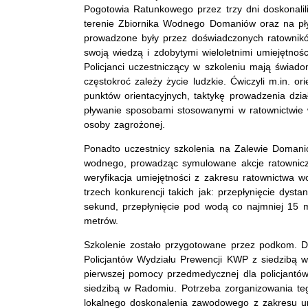
Pogotowia Ratunkowego przez trzy dni doskonalil
terenie Zbiornika Wodnego Domaniów oraz na pł
prowadzone były przez doświadczonych ratowników
swoją wiedzą i zdobytymi wieloletnimi umiejętno
Policjanci uczestniczący w szkoleniu mają świad
częstokroć zależy życie ludzkie. Ćwiczyli m.in. 
punktów orientacyjnych, taktykę prowadzenia dzia
pływanie sposobami stosowanymi w ratownictwie 
osoby zagrożonej.
Ponadto uczestnicy szkolenia na Zalewie Domani
wodnego, prowadząc symulowane akcje ratownic
weryfikacja umiejętności z zakresu ratownictwa 
trzech konkurencji takich jak: przepłynięcie dys
sekund, przepłynięcie pod wodą co najmniej 15 
metrów.
Szkolenie zostało przygotowane przez podkom. D
Policjantów Wydziału Prewencji KWP z siedzibą
pierwszej pomocy przedmedycznej dla policjantó
siedzibą w Radomiu. Potrzeba zorganizowania teg
lokalnego doskonalenia zawodowego z zakresu um