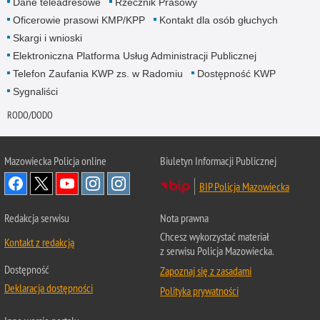
Dane teleadresowe
Rzecznik Prasowy
Oficerowie prasowi KMP/KPP
Kontakt dla osób głuchych
Skargi i wnioski
Elektroniczna Platforma Usług Administracji Publicznej
Telefon Zaufania KWP zs. w Radomiu
Dostępność KWP
Sygnaliści
RODO/DODO
Mazowiecka Policja online
Biuletyn Informacji Publicznej
BIP Policja Mazowiecka
Redakcja serwisu
Nota prawna
Chcesz wykorzystać materiał
Kontakt z redakcją
z serwisu Policja Mazowiecka.
Dostępność
Zapoznaj się z zasadami
Deklaracja dostępności
Polityka prywatności