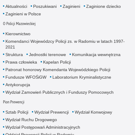
Aktualności
Poszukiwani
Zaginieni
Zaginione dziecko
Zaginieni w Polsce
O Policji Mazowieckiej
Kierownictwo
Komendanci Wojewódzcy Policji zs. w Radomiu w latach 1997-
2021
Struktura
Jednostki terenowe
Komunikacja wewnętrzna
Prawa człowieka
Kapelan Policji
Patronat honorowy Komendanta Wojewódzkiego Policji
Fundusze WFOŚiGW
Laboratorium Kryminalistyczne
Antykorupcja
Wydział Zamowień Publicznych i Funduszy Pomocowych
Pion Prewencji
Sztab Policji
Wydział Prewencji
Wydział Konwojowy
Wydział Ruchu Drogowego
Wydział Postępowań Administracyjnych
Oddział Prewencji Policji w Radomiu