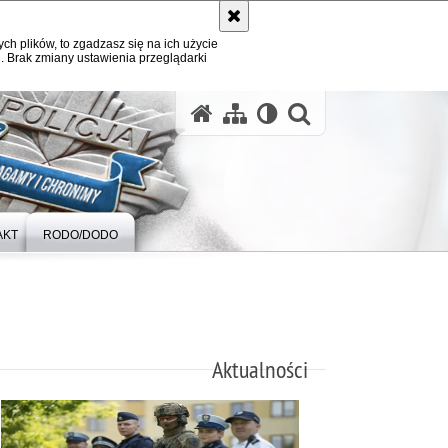
ych plików, to zgadzasz się na ich użycie
. Brak zmiany ustawienia przeglądarki
otwórz wysz
AKT
RODO/DODO
Aktualności