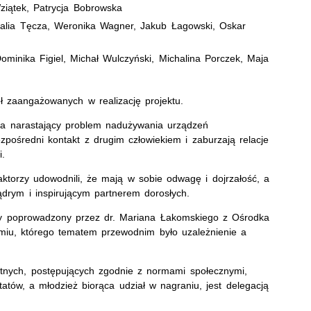
Wziątek, Patrycja Bobrowska
talia Tęcza, Weronika Wagner, Jakub Łagowski, Oskar
inika Figiel, Michał Wulczyński, Michalina Porczek, Maja
ł zaangażowanych w realizację projektu.
 na narastający problem nadużywania urządzeń
ezpośredni kontakt z drugim człowiekiem i zaburzają relacje
i.
aktorzy udowodnili, że mają w sobie odwagę i dojrzałość, a
ądrym i inspirującym partnerem dorosłych.
ny poprowadzony przez dr. Mariana Łakomskiego z Ośrodka
omiu, którego tematem przewodnim było uzależnienie a
tnych, postępujących zgodnie z normami społecznymi,
atów, a młodzież biorąca udział w nagraniu, jest delegacją