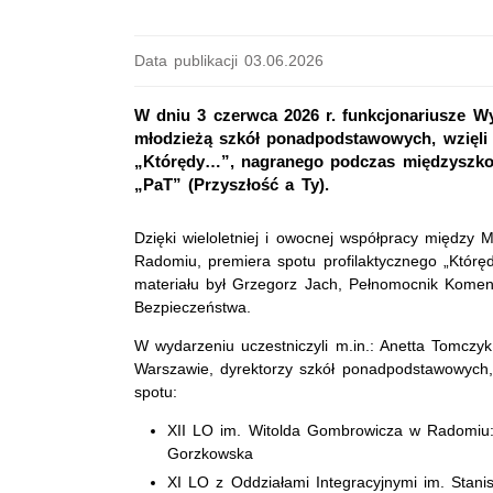
Data publikacji 03.06.2026
W dniu 3 czerwca 2026 r. funkcjonariusze 
młodzieżą szkół ponadpodstawowych, wzięli 
„Którędy…”, nagranego podczas międzyszko
„PaT” (Przyszłość a Ty).
Dzięki wieloletniej i owocnej współpracy międz
Radomiu, premiera spotu profilaktycznego „Którę
materiału był Grzegorz Jach, Pełnomocnik Komen
Bezpieczeństwa.
W wydarzeniu uczestniczyli m.in.: Anetta Tomczy
Warszawie, dyrektorzy szkół ponadpodstawowych, n
spotu:
XII LO im. Witolda Gombrowicza w Radomiu: 
Gorzkowska
XI LO z Oddziałami Integracyjnymi im. Stani