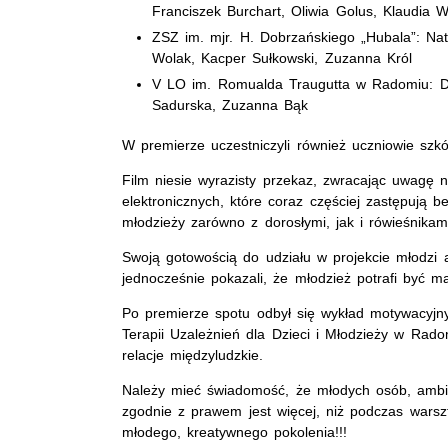
Franciszek Burchart, Oliwia Golus, Klaudia 
ZSZ im. mjr. H. Dobrzańskiego „Hubala”: Na
Wolak, Kacper Sułkowski, Zuzanna Król
V LO im. Romualda Traugutta w Radomiu: Dom
Sadurska, Zuzanna Bąk
W premierze uczestniczyli również uczniowie szkó
Film niesie wyrazisty przekaz, zwracając uwagę
elektronicznych, które coraz częściej zastępują b
młodzieży zarówno z dorosłymi, jak i rówieśnikam
Swoją gotowością do udziału w projekcie młodzi 
jednocześnie pokazali, że młodzież potrafi być m
Po premierze spotu odbył się wykład motywacyj
Terapii Uzależnień dla Dzieci i Młodzieży w Rad
relacje międzyludzkie.
Należy mieć świadomość, że młodych osób, ambi
zgodnie z prawem jest więcej, niż podczas warszt
młodego, kreatywnego pokolenia!!!