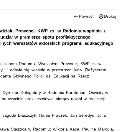
Powrót
Drukuj
Wydziału Prewencji KWP zs. w Radomiu wspólnie z
udział w premierze spotu profilaktycznego
lnych warsztatów aktorskich programu edukacyjnego
y Multikinem Radom a Wydziałem Prewencji KWP zs. w
dy…” odbyła się właśnie w przestrzeni kina. Reżyserem
danta Głównego Policji ds. Edukacji na Rzecz
k, Dyrektor Delegatury w Radomiu Kuratorium Oświaty w
auczyciele oraz uczniowie biorący udział w realizacji
Jagoda Błaszczyk, Hania Frączek, Jan Seredyn, Julia
sława Staszica w Radomiu: Wiktoria Kaca, Paulina Marcula,