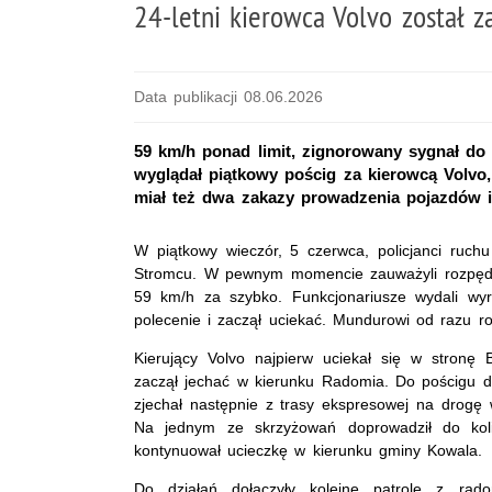
24‑letni kierowca Volvo został 
Data publikacji 08.06.2026
59 km/h ponad limit, zignorowany sygnał do
wyglądał piątkowy pościg za kierowcą Volvo, 
miał też dwa zakazy prowadzenia pojazdów 
W piątkowy wieczór, 5 czerwca, policjanci ruch
Stromcu. W pewnym momencie zauważyli rozpęd
59 km/h za szybko. Funkcjonariusze wydali wy
polecenie i zaczął uciekać. Mundurowi od razu r
Kierujący Volvo najpierw uciekał się w stron
zaczął jechać w kierunku Radomia. Do pościgu doł
zjechał następnie z trasy ekspresowej na drogę
Na jednym ze skrzyżowań doprowadził do k
kontynuował ucieczkę w kierunku gminy Kowala.
Do działań dołączyły kolejne patrole z radom