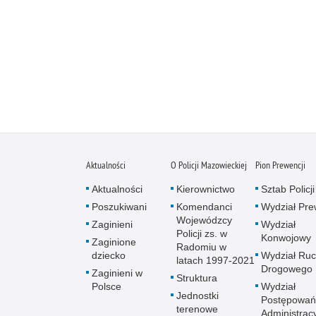
Aktualności
O Policji Mazowieckiej
Pion Prewencji
Aktualności
Kierownictwo
Sztab Policji
Poszukiwani
Komendanci
Wydział Pre
Wojewódzcy
Zaginieni
Wydział
Policji zs. w
Konwojowy
Zaginione
Radomiu w
dziecko
Wydział Ru
latach 1997-2021
Drogowego
Zaginieni w
Struktura
Polsce
Wydział
Jednostki
Postępowań
terenowe
Administrac