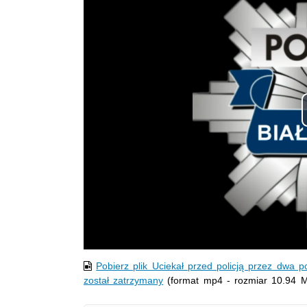
Pobierz plik Uciekał przed policją przez dwa p
został zatrzymany
(format mp4 - rozmiar 10.94 