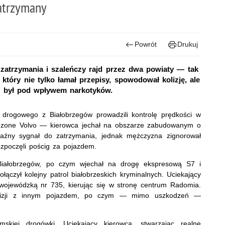
zatrzymany
Powrót
Drukuj
 zatrzymania i szaleńczy rajd przez dwa powiaty — tak
który nie tylko łamał przepisy, spowodował kolizję, ale
i był pod wpływem narkotyków.
u drogowego z Białobrzegów prowadzili kontrolę prędkości w
zone Volvo — kierowca jechał na obszarze zabudowanym o
raźny sygnał do zatrzymania, jednak mężczyzna zignorował
ozpoczęli pościg za pojazdem.
ę Białobrzegów, po czym wjechał na drogę ekspresową S7 i
ączył kolejny patrol białobrzeskich kryminalnych. Uciekający
 wojewódzką nr 735, kierując się w stronę centrum Radomia.
olizji z innym pojazdem, po czym — mimo uszkodzeń —
skiej drogówki. Uciekający kierowca, stwarzając realne