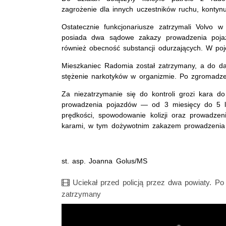
zagrożenie dla innych uczestników ruchu, konty
Ostatecznie funkcjonariusze zatrzymali Volvo w
posiada dwa sądowe zakazy prowadzenia pojaz
również obecność substancji odurzających. W poj
Mieszkaniec Radomia został zatrzymany, a do da
stężenie narkotyków w organizmie. Po zgromadze
Za niezatrzymanie się do kontroli grozi kara 
prowadzenia pojazdów — od 3 miesięcy do 5 la
prędkości, spowodowanie kolizji oraz prowadz
karami, w tym dożywotnim zakazem prowadzenia
st. asp. Joanna Golus/MS
Film
Uciekał przed policją przez dwa powiaty. Po 
zatrzymany