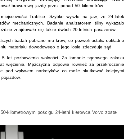
nuował brawurową jazdę przez ponad 50 kilometrów.
 miejscowości Trablice. Szybko wyszło na jaw, że 24‑latek
dów mechanicznych. Badanie analizatorem śliny wykazało
eździe znajdowało się także dwóch 20‑letnich pasażerów.
lszych badań pobrano mu krew, co pozwoli ustalić dokładne
niu materiału dowodowego o jego losie zdecyduje sąd.
do 5 lat pozbawienia wolności. Za łamanie sądowego zakazu
t więzienia. Mężczyzna odpowie również za przekroczenie
enie pod wpływem narkotyków, co może skutkować kolejnymi
 pojazdów.
50‑kilometrowym pościgu 24‑letni kierowca Volvo został