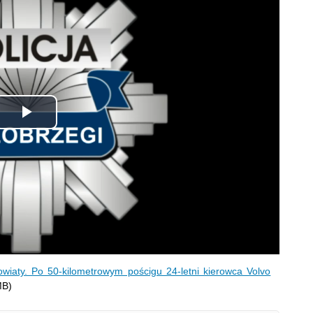
Odtwórz
wideo
owiaty. Po 50‑kilometrowym pościgu 24‑letni kierowca Volvo
MB)