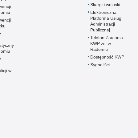
Skargi i wnioski
wencji
adomiu
Elektroniczna
Platforma Usług
wencji
Administracji
cku
Publicznej
y
Telefon Zaufania
KWP zs. w
styczny
Radomiu
adomiu
Dostępność KWP
y
Sygnaliści
licji w