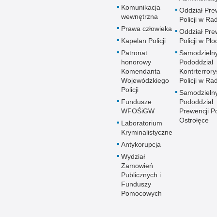
Komunikacja
Oddział Pre
wewnętrzna
Policji w R
Prawa człowieka
Oddział Pre
Kapelan Policji
Policji w Pło
Patronat
Samodzieln
honorowy
Pododdział
Komendanta
Kontrterrory
Wojewódzkiego
Policji w R
Policji
Samodzieln
Fundusze
Pododdział
WFOŚiGW
Prewencji Po
Ostrołęce
Laboratorium
Kryminalistyczne
Antykorupcja
Wydział
Zamowień
Publicznych i
Funduszy
Pomocowych