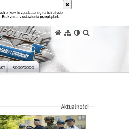
ych plików, to zgadzasz się na ich użycie
. Brak zmiany ustawienia przeglądarki
otwórz wysz
AKT
RODO/DODO
Aktualności