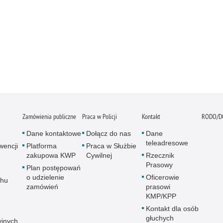
Zamówienia publiczne
Praca w Policji
Kontakt
RODO/D
Dane kontaktowe
Dołącz do nas
Dane
teleadresowe
wencji
Platforma
Praca w Służbie
zakupowa KWP
Cywilnej
Rzecznik
Prasowy
Plan postępowań
o udzielenie
Oficerowie
chu
zamówień
prasowi
KMP/KPP
Kontakt dla osób
głuchych
yjnych