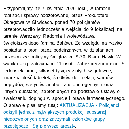
Przypomnijmy, że 7 kwietnia 2026 roku, w ramach
realizacji sprawy nadzorowanej przez Prokuraturę
Okręgową w Gliwicach, ponad 70 policjantów
przeprowadziło jednocześnie wejścia do 9 lokalizacji na
terenie Warszawy, Radomia i województwa
świętokrzyskiego (gmina Bałtów). Ze względu na ryzyko
posiadania broni przez podejrzanych, w działaniach
uczestniczył policyjny śmigłowiec S-70i Black Hawk. W
wyniku akcji zatrzymano 11 osób. Zabezpieczono m.in. 5
jednostek broni, kilkaset tysięcy złotych w gotówce,
znaczną ilość tabletek, środków do iniekcji, sarmów,
peptydów, sterydów anaboliczno-androgennych oraz
innych substancji zabronionych na podstawie ustawy o
zwalczaniu dopingu w sporcie i prawa farmaceutycznego.
O sprawie pisaliśmy tutaj:
AKTUALIZACJA - Policjanci
odkryli jedną z największych produkcji substancji
niedozwolonych oraz zatrzymali członków grupy
przestępczej. Są pierwsze areszty
.