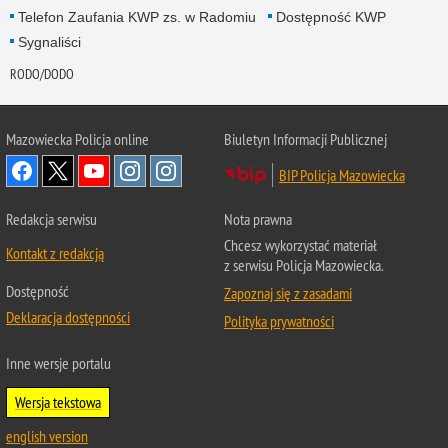
Telefon Zaufania KWP zs. w Radomiu
Dostępność KWP
Sygnaliści
RODO/DODO
Mazowiecka Policja online
Biuletyn Informacji Publicznej
BIP Policja Mazowiecka
Redakcja serwisu
Nota prawna
Chcesz wykorzystać materiał
Kontakt z redakcją
z serwisu Policja Mazowiecka.
Dostępność
Zapoznaj się z zasadami
Deklaracja dostępności
Polityka prywatności
Inne wersje portalu
Wersja tekstowa
english version