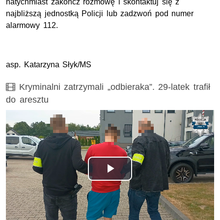
natychmiast zakończ rozmowę i skontaktuj się z
najbliższą jednostką Policji lub zadzwoń pod numer
alarmowy 112.
asp. Katarzyna Słyk/MS
Film
Kryminalni zatrzymali „odbieraka”. 29-latek trafił
do aresztu
Odtwórz
wideo