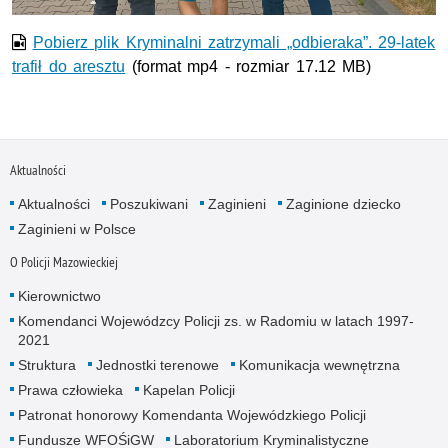
Pobierz plik Kryminalni zatrzymali „odbieraka”. 29-latek
trafił do aresztu
(format mp4 - rozmiar 17.12 MB)
Aktualności
Aktualności
Poszukiwani
Zaginieni
Zaginione dziecko
Zaginieni w Polsce
O Policji Mazowieckiej
Kierownictwo
Komendanci Wojewódzcy Policji zs. w Radomiu w latach 1997-
2021
Struktura
Jednostki terenowe
Komunikacja wewnętrzna
Prawa człowieka
Kapelan Policji
Patronat honorowy Komendanta Wojewódzkiego Policji
Fundusze WFOŚiGW
Laboratorium Kryminalistyczne