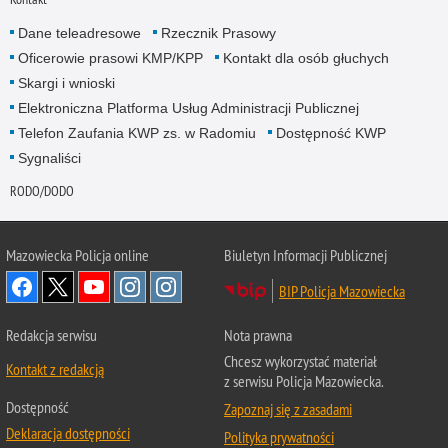
Dane teleadresowe
Rzecznik Prasowy
Oficerowie prasowi KMP/KPP
Kontakt dla osób głuchych
Skargi i wnioski
Elektroniczna Platforma Usług Administracji Publicznej
Telefon Zaufania KWP zs. w Radomiu
Dostępność KWP
Sygnaliści
RODO/DODO
Mazowiecka Policja online
Biuletyn Informacji Publicznej
BIP Policja Mazowiecka
Redakcja serwisu
Nota prawna
Chcesz wykorzystać materiał
Kontakt z redakcją
z serwisu Policja Mazowiecka.
Dostępność
Zapoznaj się z zasadami
Deklaracja dostępności
Polityka prywatności