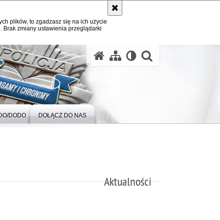
ych plików, to zgadzasz się na ich użycie
. Brak zmiany ustawienia przeglądarki
otwórz wysz
DO/DODO
DOŁĄCZ DO NAS
Aktualności