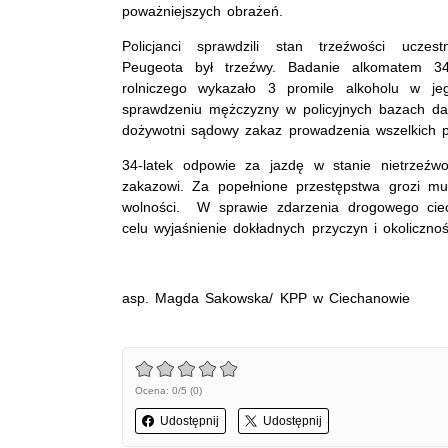
poważniejszych obrażeń.
Policjanci sprawdzili stan trzeźwości uczes
Peugeota był trzeźwy. Badanie alkomatem 34-
rolniczego wykazało 3 promile alkoholu w je
sprawdzeniu mężczyzny w policyjnych bazach da
dożywotni sądowy zakaz prowadzenia wszelkich 
34-latek odpowie za jazdę w stanie nietrzeź
zakazowi. Za popełnione przestępstwa grozi mu
wolności. W sprawie zdarzenia drogowego ciec
celu wyjaśnienie dokładnych przyczyn i okolicznoś
asp. Magda Sakowska/ KPP w Ciechanowie
Ocena: 0/5 (0)
Udostępnij
Udostępnij