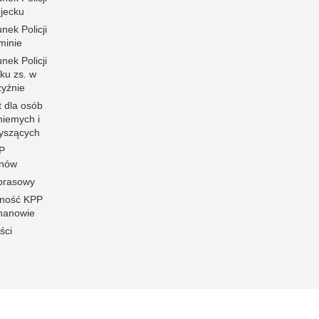
ojecku
nek Policji
minie
nek Policji
ku zs. w
zyźnie
t dla osób
niemych i
łyszących
P
anów
 prasowy
ność KPP
hanowie
ści