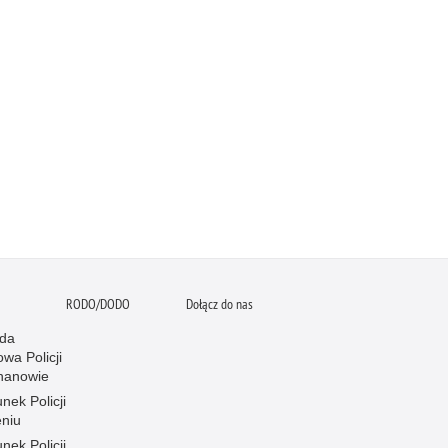
RODO/DODO
Dołącz do nas
da
wa Policji
hanowie
nek Policji
eniu
nek Policji