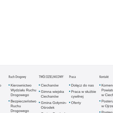
Ruch Drogowy
TWÓJ DZIELNICOWY
Praca
Kontakt
o
Kierownictwo
Ciechanów
Dołącz do nas
Komen
Wydziału Ruchu
Powiato
Gimna wiejska
Praca w służbie
Drogowego
w Ciec
Ciechanów
cywilnej
Bezpieczeństwo
Posteru
Gmina Gołymin-
Oferty
Ruchu
w Ojrz
Ośrodek
Drogowego
Posteru