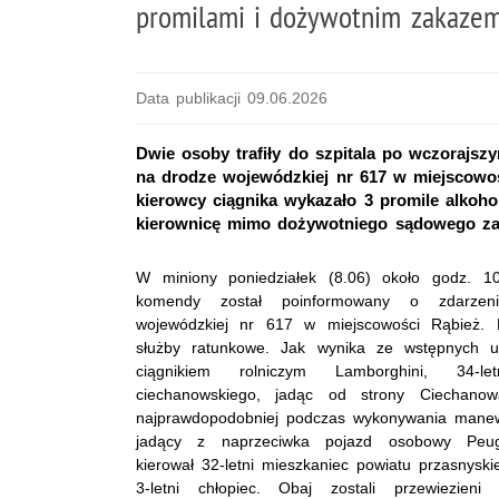
promilami i dożywotnim zakaze
Data publikacji 09.06.2026
Dwie osoby trafiły do szpitala po wczorajsz
na drodze wojewódzkiej nr 617 w miejscowoś
kierowcy ciągnika wykazało 3 promile alkoh
kierownicę mimo dożywotniego sądowego za
W miniony poniedziałek (8.06) około godz. 10
komendy został poinformowany o zdarze
wojewódzkiej nr 617 w miejscowości Rąbież.
służby ratunkowe. Jak wynika ze wstępnych ust
ciągnikiem rolniczym Lamborghini, 34-le
ciechanowskiego, jadąc od strony Ciechano
najprawdopodobniej podczas wykonywania manew
jadący z naprzeciwka pojazd osobowy Peu
kierował 32-letni mieszkaniec powiatu przasnys
3-letni chłopiec. Obaj zostali przewiezieni