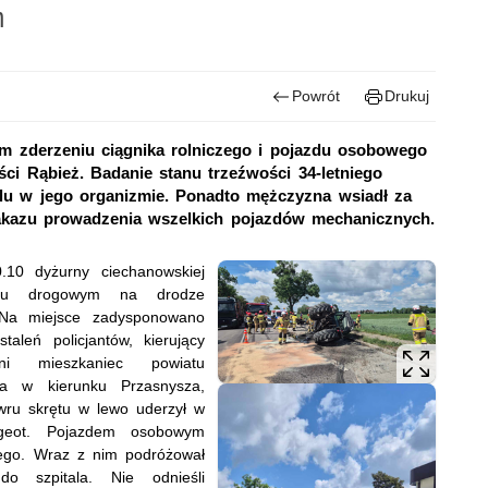
m
Powrót
Drukuj
ym zderzeniu ciągnika rolniczego i pojazdu osobowego
ci Rąbież. Badanie stanu trzeźwości 34-letniego
olu w jego organizmie. Ponadto mężczyzna wsiadł za
kazu prowadzenia wszelkich pojazdów mechanicznych.
.10 dyżurny ciechanowskiej
niu drogowym na drodze
 Na miejsce zadysponowano
aleń policjantów, kierujący
tni mieszkaniec powiatu
wa w kierunku Przasnysza,
ru skrętu w lewo uderzył w
geot. Pojazdem osobowym
kiego. Wraz z nim podróżował
 do szpitala. Nie odnieśli