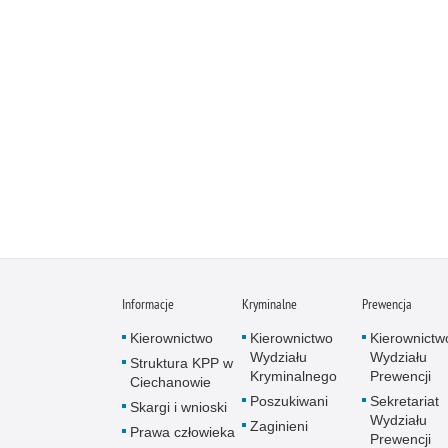
Informacje
Kryminalne
Prewencja
Kierownictwo
Kierownictwo
Kierownictw
Wydziału
Wydziału
Struktura KPP w
Kryminalnego
Prewencji
Ciechanowie
Poszukiwani
Sekretariat
Skargi i wnioski
Wydziału
Zaginieni
Prawa człowieka
Prewencji