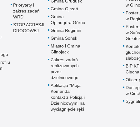
Gmina Grudusk
Priorytety i
w Glin
Gmina Ojrzeń
zakres zadań
Posteru
Gmina
WRD
w Regi
Opinogóra Górna
STOP AGRESJI
Posteru
Gmina Regimin
DROGOWEJ
w Sońs
o
Gmina Sońsk
Gołotc
Miasto i Gmina
Kontak
Glinojeck
głucho
nego
słabos
Zakres zadań
rofilu
realizowanych
BIP KP
m
przez
Ciech
dzielnicowego
Oficer
Aplikacja "Moja
Dostęp
Komenda"
w Ciec
kontakt z Policją i
Sygnali
Dzielnicowymi na
wyciągnięcie ręki