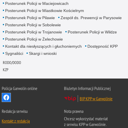
Posterunek Policji w Maciejowicach
Posterunek Policji w Miastkowie Kościelnym
Posterunek Policji w Pilawie
Zespół ds. Prewencji w Parysowie
Posterunek Policji w Sobolewie
Posterunek Policji w Trojanowie
Posterunek Policji w Wildze
Posterunek Policji w Żelechowie
Kontakt dla niesłyszących i głuchoniemych
Dostępność KPP
Sygnaliści
Skargi i wnioski
RODO/DODO
KZP
Policja Garwolin online
Biuletyn Informacji Publicznej
BIP KPP w Garwolinie
Redakcja serwisu
Nota prawna
Chcesz wykorzystać materiał
Kontakt z redakcją
z serwisu KPP w Garwolinie.