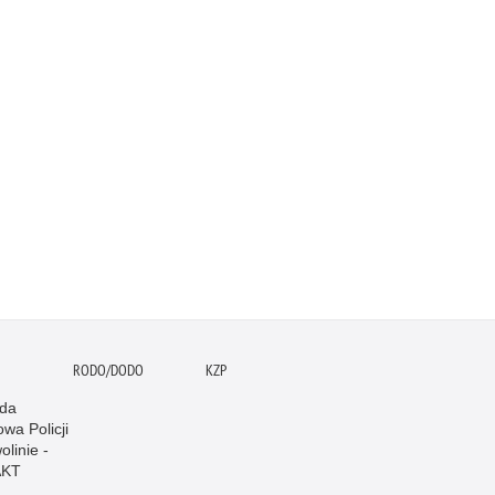
RODO/DODO
KZP
da
wa Policji
linie -
AKT