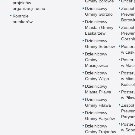
Gminy Borowie
Oficer
projektów
organizacji ruchu
Dzielnicowy
Zespół
Gminy Górzno
Prewen
Kontrole
Borowi
autokarów
Dzielnicowy
Miasta i Gminy
Zespół
Łaskarzew
Prewen
Górzni
Dzielnicowy
Gminy Sobolew
Posteru
w Łask
Dzielnicowy
Gminy
Posteru
Maciejowice
w Maci
Dzielnicowy
Posteru
Gminy Wilga
w Mias
Koście
Dzielnicowy
Miasta Pilawa
Posteru
w Pilaw
Dzielnicowy
Gminy Pilawa
Zespół
Prewen
Dzielnicowy
Paryso
Gminy Parysów
Posteru
Dzielnicowy
w Sobo
Gminy Trojanów