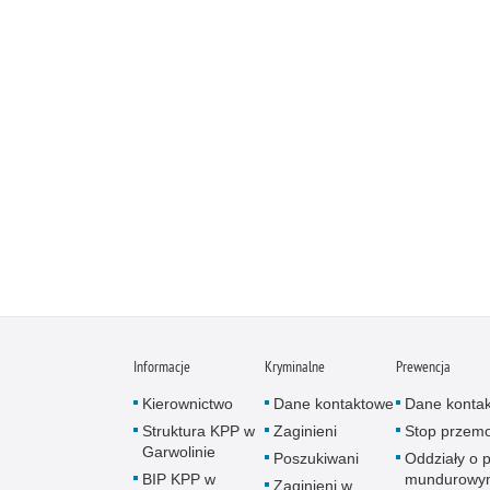
Informacje
Kryminalne
Prewencja
Kierownictwo
Dane kontaktowe
Dane konta
Struktura KPP w
Zaginieni
Stop przem
Garwolinie
Poszukiwani
Oddziały o p
BIP KPP w
mundurowy
Zaginieni w