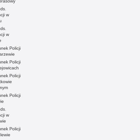
 prasowy
 ds.
cji w
u
 ds.
cji w
e
nek Policji
arzewie
nek Policji
ejowicach
nek Policji
tkowie
lnym
nek Policji
ie
 ds.
cji w
wie
nek Policji
lewie