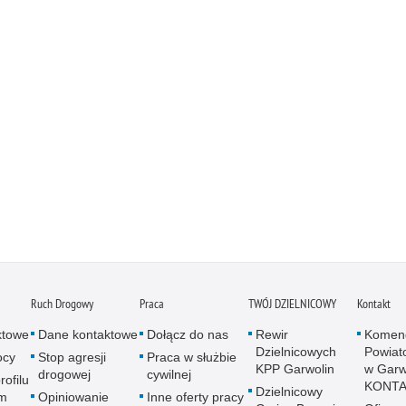
Ruch Drogowy
Praca
TWÓJ DZIELNICOWY
Kontakt
ktowe
Dane kontaktowe
Dołącz do nas
Rewir
Komen
Dzielnicowych
Powiato
ocy
Stop agresji
Praca w służbie
KPP Garwolin
w Garwo
drogowej
cywilnej
rofilu
KONT
Dzielnicowy
m
Opiniowanie
Inne oferty pracy