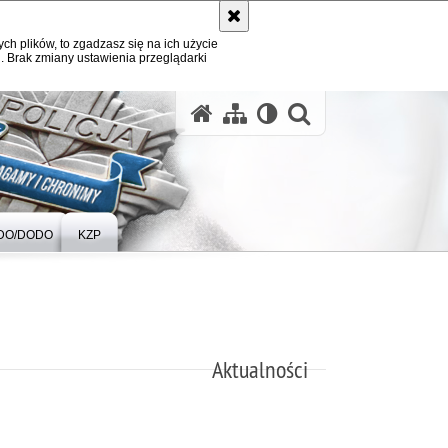
ych plików, to zgadzasz się na ich użycie
. Brak zmiany ustawienia przeglądarki
otwórz wysz
DO/DODO
KZP
Aktualności