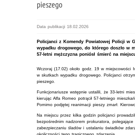
pieszego
Data publikacji 18.02.2026
Policjanci z Komendy Powiatowej Policji w G
wypadku drogowego, do którego doszło w m
57-letni mężczyzna poniósł śmierć na miejsc
Wczoraj (17.02) około godz. 19 w miejscowości 
w skutkach wypadku drogowego. Policjanci otrzym
pieszego.
Funkcjonariusze wstępnie ustalili, że 33-letni mi
kierując Alfa Romeo potrącił 57-letniego mieszka
Pomimo podjętej reanimacji pieszy zmarł. Kierowc
Na miejscu przez kilka godzin policjanci prowadzil
bezpośrednim nadzorem prokuratora, polegające n
zabezpieczaniu śladów i ustalaniu świadków zdarz
okoliczności tego tragicznego zdarzenia.