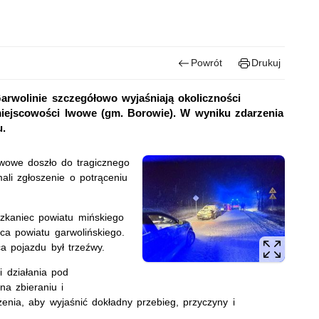
Powrót
Drukuj
arwolinie szczegółowo wyjaśniają okoliczności
iejscowości Iwowe (gm. Borowie). W wyniku zdarzenia
u.
Iwowe doszło do tragicznego
ali zgłoszenie o potrąceniu
eszkaniec powiatu mińskiego
ńca powiatu garwolińskiego.
a pojazdu był trzeźwy.
i działania pod
a zbieraniu i
enia, aby wyjaśnić dokładny przebieg, przyczyny i