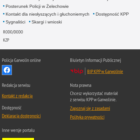
Posterunek Policji w Żelechowie
Kontakt dla niesłyszących i głuchoniemych
Dostępność KPP
Sygnaliści
Skargi i wnioski
RODO/DODO
KZP
Policja Garwolin online
Biuletyn Informacji Publicznej
BIP KPP w Garwolinie
Redakcja serwisu
Nota prawna
Chcesz wykorzystać materiał
Kontakt z redakcją
z serwisu KPP w Garwolinie.
Dostępność
Zapoznaj się z zasadami
Deklaracja dostępności
Polityka prywatności
Inne wersje portalu