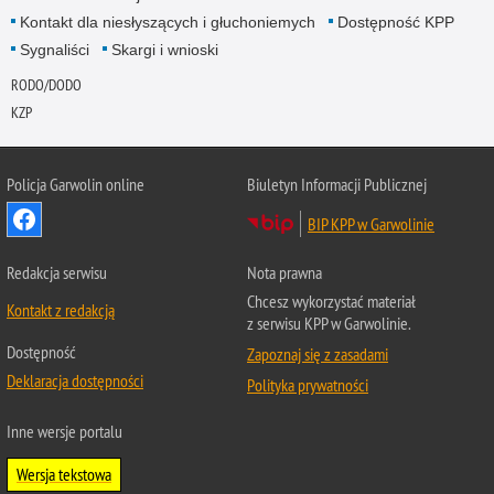
Kontakt dla niesłyszących i głuchoniemych
Dostępność KPP
Sygnaliści
Skargi i wnioski
RODO/DODO
KZP
Policja Garwolin online
Biuletyn Informacji Publicznej
BIP KPP w Garwolinie
Redakcja serwisu
Nota prawna
Chcesz wykorzystać materiał
Kontakt z redakcją
z serwisu KPP w Garwolinie.
Dostępność
Zapoznaj się z zasadami
Deklaracja dostępności
Polityka prywatności
Inne wersje portalu
Wersja tekstowa