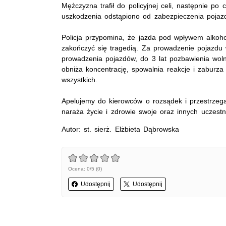
Mężczyzna trafił do policyjnej celi, następnie p
uszkodzenia odstąpiono od zabezpieczenia pojaz
Policja przypomina, że jazda pod wpływem alkoho
zakończyć się tragedią. Za prowadzenie pojazdu 
prowadzenia pojazdów, do 3 lat pozbawienia woln
obniża koncentrację, spowalnia reakcje i zaburza
wszystkich.
Apelujemy do kierowców o rozsądek i przestrzega
naraża życie i zdrowie swoje oraz innych uczest
Autor: st. sierż. Elżbieta Dąbrowska
Ocena: 0/5 (0)
Udostępnij
Udostępnij