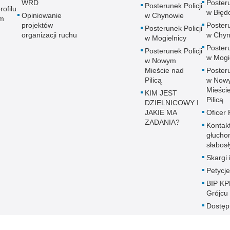
WRD
Posteru
Posterunek Policji
rofilu
w Błęd
Opiniowanie
w Chynowie
m
projektów
Posteru
Posterunek Policji
organizacji ruchu
w Chyn
w Mogielnicy
Posteru
Posterunek Policji
w Mogi
w Nowym
Mieście nad
Posteru
Pilicą
w Now
Mieści
KIM JEST
Pilicą
DZIELNICOWY I
JAKIE MA
Oficer
ZADANIA?
Kontak
głucho
słabos
Skargi 
Petycje
BIP KP
Grójcu
Dostęp
Sygnali