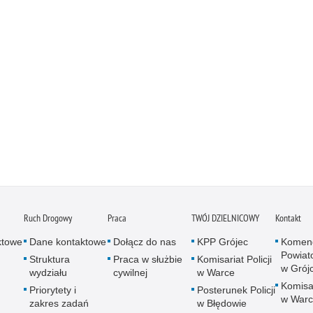
Ruch Drogowy
Praca
TWÓJ DZIELNICOWY
Kontakt
ktowe
Dane kontaktowe
Dołącz do nas
KPP Grójec
Komen
Powiato
Struktura
Praca w służbie
Komisariat Policji
w Grój
wydziału
cywilnej
w Warce
Komisar
Priorytety i
Posterunek Policji
w War
zakres zadań
w Błędowie