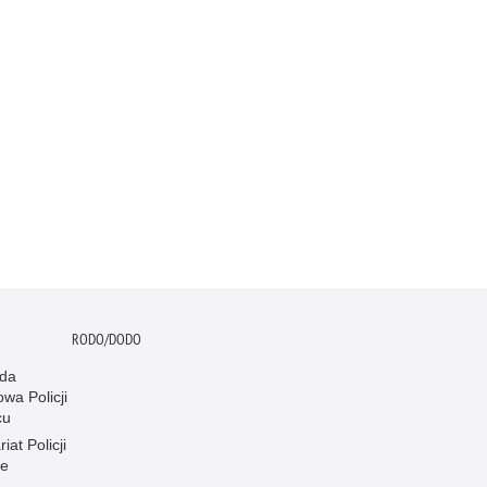
RODO/DODO
da
wa Policji
cu
iat Policji
ce