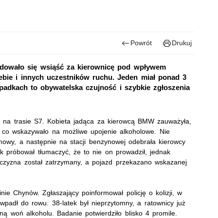
Powrót
Drukuj
dowało się wsiąść za kierownicę pod wpływem
iebie i innych uczestników ruchu. Jeden miał ponad 3
ypadkach to obywatelska czujność i szybkie zgłoszenia
) na trasie S7. Kobieta jadąca za kierowcą BMW zauważyła,
, co wskazywało na możliwe upojenie alkoholowe. Nie
mowy, a następnie na stacji benzynowej odebrała kierowcy
ek próbował tłumaczyć, że to nie on prowadził, jednak
czyzna został zatrzymany, a pojazd przekazano wskazanej
ie Chynów. Zgłaszający poinformował policję o kolizji, w
wpadł do rowu. 38‑latek był nieprzytomny, a ratownicy już
ną woń alkoholu. Badanie potwierdziło blisko 4 promile.