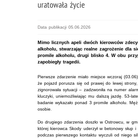
uratowała życie
Data publikacji 05.06.2026
Mimo licznych apeli dwóch kierowców zdecy
alkoholu, stwarzając realne zagrożenie dla s
promile alkoholu, drugi blisko 4. W obu prz
zapobiegły tragedii.
Pierwsze zdarzenie miało miejsce wczoraj (03.06
że pojazd porusza się od prawej do lewej strony
zignorowała sytuacji – zadzwoniła na numer alar
kluczyki, uniemożliwiając mu dalszą jazdę. 53‑lat
badanie wykazało ponad 3 promile alkoholu. Męż
osobie.
Do drugiego zdarzenia doszło w Ostrowcu, w gmin
której kierowca Skody uderzył w betonowy słup i 
podczas pierwszego kontaktu wyczuli od niego sil