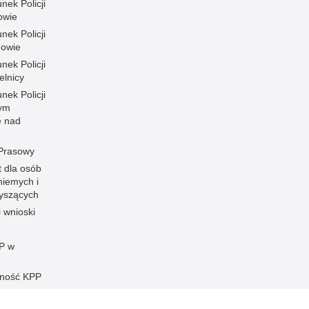
nek Policji
owie
nek Policji
owie
nek Policji
elnicy
nek Policji
ym
e nad
 Prasowy
t dla osób
niemych i
łyszących
i wnioski
P w
ność KPP
ści