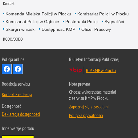
Kontakt
Komenda Miejska Policji w Płocku
Komisariat Policji w Płocku
Komisariat Policji w Gąbinie
Posterunki Policji
Sygnaliści
Skargi i wnioski
Dostępność KMP
Oficer Prasowy
RODO/DODO
Policja online
Biuletyn Informacji Publicznej
BIP KMP w Płocku
Redakcja serwisu
Nota prawna
Chcesz wykorzystać materiał
Kontakt z redakcją
z serwisu KMP w Płocku.
Dostępność
Zapoznaj się z zasadami
Deklaracja dostępności
Polityka prywatności
Inne wersje portalu