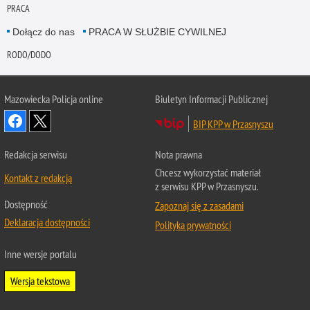
PRACA
Dołącz do nas
PRACA W SŁUŻBIE CYWILNEJ
RODO/DODO
Mazowiecka Policja online
Biuletyn Informacji Publicznej
BIP KPP w Przasnyszu
Redakcja serwisu
Nota prawna
Chcesz wykorzystać materiał
Kontakt z redakcją
z serwisu KPP w Przasnyszu.
Dostępność
Zapoznaj się z zasadami
Deklaracja dostępności
Polityka prywatności
Inne wersje portalu
Wersja tekstowa