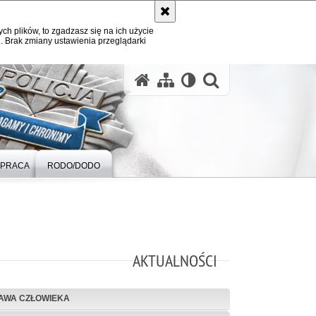
ych plików, to zgadzasz się na ich użycie
. Brak zmiany ustawienia przeglądarki
otwórz wysz
PRACA
RODO/DODO
AKTUALNOŚCI
AWA CZŁOWIEKA