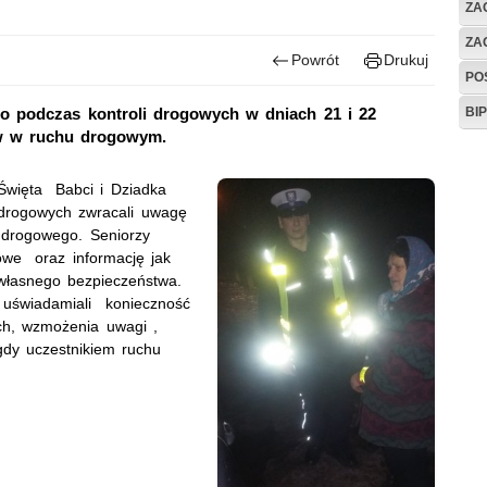
ZA
ZA
Powrót
Drukuj
PO
BI
o podczas kontroli drogowych w dniach 21 i 22
ów w ruchu drogowym.
 Święta Babci i Dziadka
i drogowych zwracali uwagę
 drogowego. Seniorzy
owe oraz informację jak
własnego bezpieczeństwa.
 uświadamiali konieczność
ch, wzmożenia uwagi ,
 gdy uczestnikiem ruchu