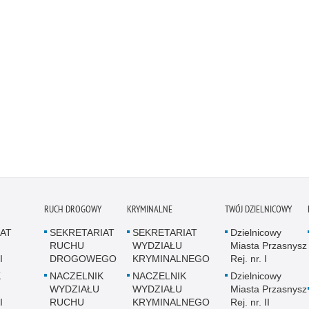
RUCH DROGOWY
KRYMINALNE
TWÓJ DZIELNICOWY
AT
SEKRETARIAT
SEKRETARIAT
Dzielnicowy
RUCHU
WYDZIAŁU
Miasta Przasnysz
I
DROGOWEGO
KRYMINALNEGO
Rej. nr. I
K
NACZELNIK
NACZELNIK
Dzielnicowy
WYDZIAŁU
WYDZIAŁU
Miasta Przasnysz
I
RUCHU
KRYMINALNEGO
Rej. nr. II