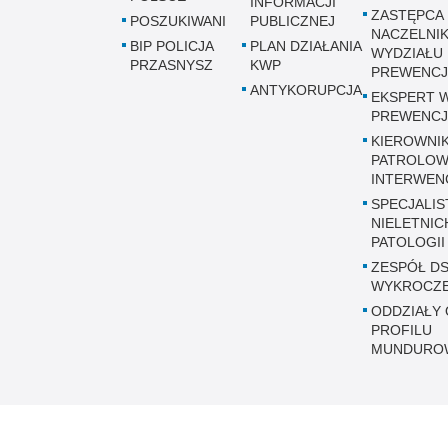
INFORMACJI
ZASTĘPCA
POSZUKIWANI
PUBLICZNEJ
NACZELNI
BIP POLICJA
PLAN DZIAŁANIA
WYDZIAŁU
PRZASNYSZ
KWP
PREWENCJ
ANTYKORUPCJA
EKSPERT 
PREWENCJ
KIEROWNI
PATROLOW
INTERWEN
SPECJALIS
NIELETNICH
PATOLOGII
ZESPÓŁ DS
WYKROCZ
ODDZIAŁY 
PROFILU
MUNDURO