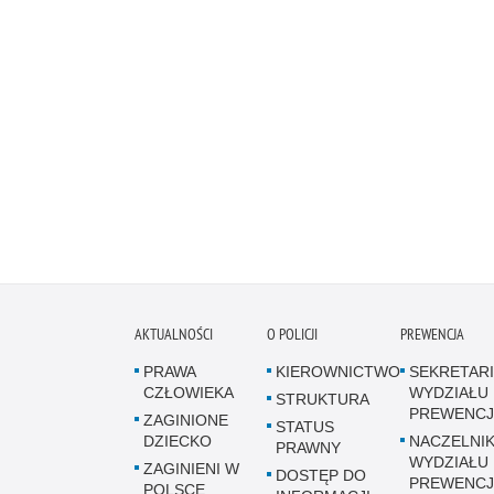
AKTUALNOŚCI
O POLICJI
PREWENCJA
PRAWA
KIEROWNICTWO
SEKRETARI
CZŁOWIEKA
WYDZIAŁU
STRUKTURA
PREWENCJ
ZAGINIONE
STATUS
DZIECKO
NACZELNI
PRAWNY
WYDZIAŁU
ZAGINIENI W
DOSTĘP DO
PREWENCJ
POLSCE