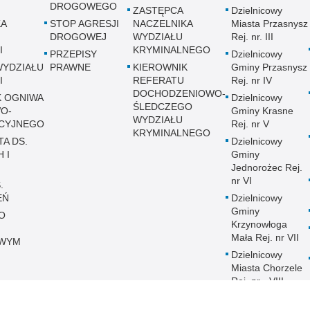
DROGOWEGO
ZASTĘPCA
Dzielnicowy
KA
STOP AGRESJI
NACZELNIKA
Miasta Przasnysz
DROGOWEJ
WYDZIAŁU
Rej. nr. III
I
KRYMINALNEGO
PRZEPISY
Dzielnicowy
WYDZIAŁU
PRAWNE
KIEROWNIK
Gminy Przasnysz
I
REFERATU
Rej. nr IV
DOCHODZENIOWO-
K OGNIWA
Dzielnicowy
ŚLEDCZEGO
O-
Gminy Krasne
WYDZIAŁU
CYJNEGO
Rej. nr V
KRYMINALNEGO
TA DS.
Dzielnicowy
 I
Gminy
Jednorożec Rej.
nr VI
.
EŃ
Dzielnicowy
Gminy
O
Krzynowłoga
Mała Rej. nr VII
WYM
Dzielnicowy
Miasta Chorzele
Rej. nr - VIII
Dzielnicowy