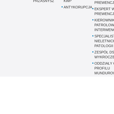
PRZASNYSZ
KWP
PREWENCJ
ANTYKORUPCJA
EKSPERT 
PREWENCJ
KIEROWNI
PATROLOW
INTERWEN
SPECJALIS
NIELETNICH
PATOLOGII
ZESPÓŁ DS
WYKROCZ
ODDZIAŁY 
PROFILU
MUNDURO