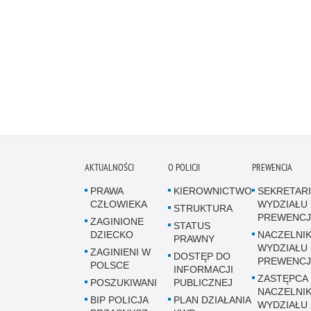
AKTUALNOŚCI
O POLICJI
PREWENCJA
PRAWA
KIEROWNICTWO
SEKRETARI
CZŁOWIEKA
WYDZIAŁU
STRUKTURA
PREWENCJ
ZAGINIONE
STATUS
DZIECKO
NACZELNI
PRAWNY
WYDZIAŁU
ZAGINIENI W
DOSTĘP DO
PREWENCJ
POLSCE
INFORMACJI
ZASTĘPCA
POSZUKIWANI
PUBLICZNEJ
NACZELNI
BIP POLICJA
PLAN DZIAŁANIA
WYDZIAŁU