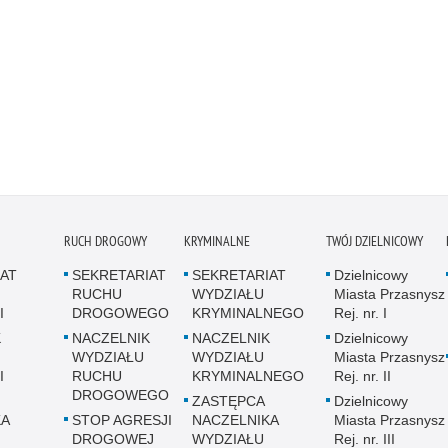
RUCH DROGOWY
KRYMINALNE
TWÓJ DZIELNICOWY
AT
SEKRETARIAT
SEKRETARIAT
Dzielnicowy
RUCHU
WYDZIAŁU
Miasta Przasnysz
I
DROGOWEGO
KRYMINALNEGO
Rej. nr. I
K
NACZELNIK
NACZELNIK
Dzielnicowy
WYDZIAŁU
WYDZIAŁU
Miasta Przasnysz
I
RUCHU
KRYMINALNEGO
Rej. nr. II
DROGOWEGO
ZASTĘPCA
Dzielnicowy
KA
STOP AGRESJI
NACZELNIKA
Miasta Przasnysz
DROGOWEJ
WYDZIAŁU
Rej. nr. III