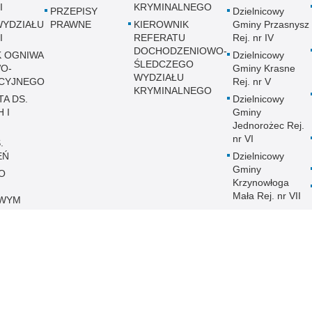
I
KRYMINALNEGO
PRZEPISY
Dzielnicowy
WYDZIAŁU
PRAWNE
KIEROWNIK
Gminy Przasnysz
I
REFERATU
Rej. nr IV
DOCHODZENIOWO-
K OGNIWA
Dzielnicowy
ŚLEDCZEGO
O-
Gminy Krasne
WYDZIAŁU
CYJNEGO
Rej. nr V
KRYMINALNEGO
TA DS.
Dzielnicowy
 I
Gminy
Jednorożec Rej.
nr VI
.
EŃ
Dzielnicowy
Gminy
O
Krzynowłoga
Mała Rej. nr VII
WYM
Dzielnicowy
Miasta Chorzele
Rej. nr - VIII
Dzielnicowy
Gminy Chorzele
Rej. nr - IX
Dzielnicowy