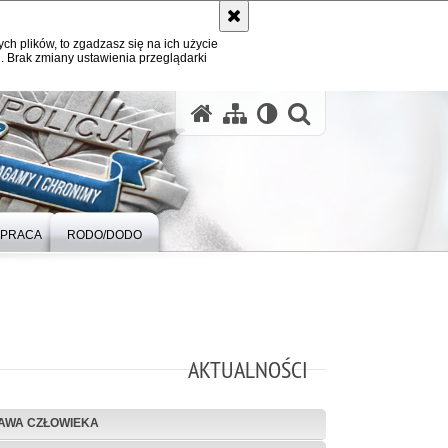
ych plików, to zgadzasz się na ich użycie
. Brak zmiany ustawienia przeglądarki
otwórz wysz
PRACA
RODO/DODO
AKTUALNOŚCI
AWA CZŁOWIEKA