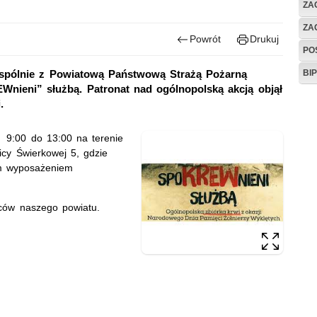
ZA
ZA
Powrót
Drukuj
PO
BI
spólnie z Powiatową Państwową Strażą Pożarną
Wnieni” służbą. Patronat nad ogólnopolską akcją objął
.
 9:00 do 13:00 na terenie
icy Świerkowej 5, gdzie
ym wyposażeniem
ców naszego powiatu.