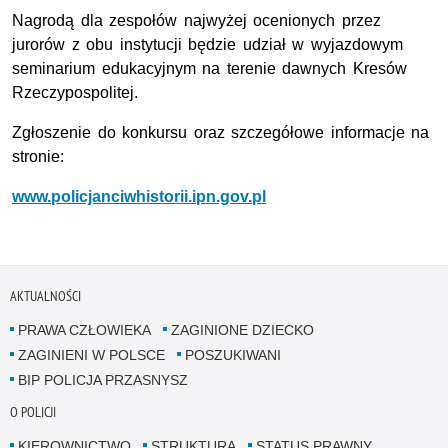
Nagrodą dla zespołów najwyżej ocenionych przez
jurorów z obu instytucji będzie udział w wyjazdowym
seminarium edukacyjnym na terenie dawnych Kresów
Rzeczypospolitej.
Zgłoszenie do konkursu oraz szczegółowe informacje na
stronie:
www.policjanciwhistorii.ipn.gov.pl
AKTUALNOŚCI
PRAWA CZŁOWIEKA
ZAGINIONE DZIECKO
ZAGINIENI W POLSCE
POSZUKIWANI
BIP POLICJA PRZASNYSZ
O POLICJI
KIEROWNICTWO
STRUKTURA
STATUS PRAWNY