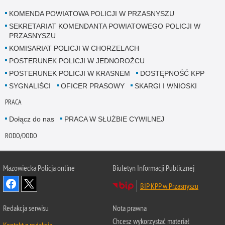
KOMENDA POWIATOWA POLICJI W PRZASNYSZU
SEKRETARIAT KOMENDANTA POWIATOWEGO POLICJI W
PRZASNYSZU
KOMISARIAT POLICJI W CHORZELACH
POSTERUNEK POLICJI W JEDNOROŻCU
POSTERUNEK POLICJI W KRASNEM
DOSTĘPNOŚĆ KPP
SYGNALIŚCI
OFICER PRASOWY
SKARGI I WNIOSKI
PRACA
Dołącz do nas
PRACA W SŁUŻBIE CYWILNEJ
RODO/DODO
Mazowiecka Policja online
Biuletyn Informacji Publicznej
BIP KPP w Przasnyszu
Redakcja serwisu
Nota prawna
Chcesz wykorzystać materiał