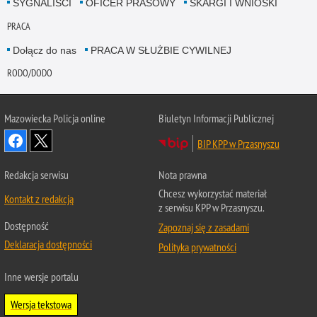
SYGNALIŚCI
OFICER PRASOWY
SKARGI I WNIOSKI
PRACA
Dołącz do nas
PRACA W SŁUŻBIE CYWILNEJ
RODO/DODO
Mazowiecka Policja online
Biuletyn Informacji Publicznej
BIP KPP w Przasnyszu
Redakcja serwisu
Nota prawna
Chcesz wykorzystać materiał
Kontakt z redakcją
z serwisu KPP w Przasnyszu.
Dostępność
Zapoznaj się z zasadami
Deklaracja dostępności
Polityka prywatności
Inne wersje portalu
Wersja tekstowa