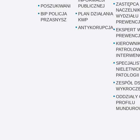
INFORMACJI
ZASTĘPCA
POSZUKIWANI
PUBLICZNEJ
NACZELNI
BIP POLICJA
PLAN DZIAŁANIA
WYDZIAŁU
PRZASNYSZ
KWP
PREWENCJ
ANTYKORUPCJA
EKSPERT 
PREWENCJ
KIEROWNI
PATROLOW
INTERWEN
SPECJALIS
NIELETNICH
PATOLOGII
ZESPÓŁ DS
WYKROCZ
ODDZIAŁY 
PROFILU
MUNDURO