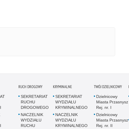
RUCH DROGOWY
KRYMINALNE
TWÓJ DZIELNICOWY
AT
SEKRETARIAT
SEKRETARIAT
Dzielnicowy
RUCHU
WYDZIAŁU
Miasta Przasnysz
I
DROGOWEGO
KRYMINALNEGO
Rej. nr. I
K
NACZELNIK
NACZELNIK
Dzielnicowy
WYDZIAŁU
WYDZIAŁU
Miasta Przasnysz
I
RUCHU
KRYMINALNEGO
Rej. nr. II