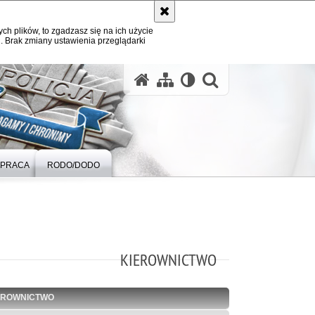
ych plików, to zgadzasz się na ich użycie
. Brak zmiany ustawienia przeglądarki
otwórz wysz
PRACA
RODO/DODO
KIEROWNICTWO
EROWNICTWO