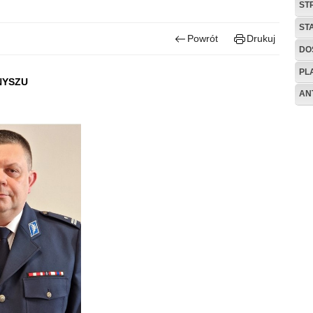
ST
ST
Powrót
Drukuj
DO
PL
NYSZU
AN