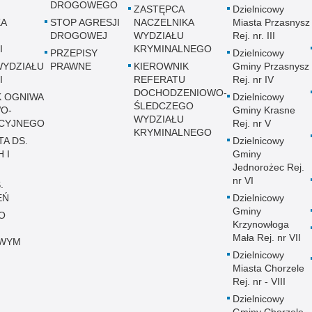
DROGOWEGO
ZASTĘPCA
Dzielnicowy
KA
STOP AGRESJI
NACZELNIKA
Miasta Przasnysz
DROGOWEJ
WYDZIAŁU
Rej. nr. III
I
KRYMINALNEGO
PRZEPISY
Dzielnicowy
WYDZIAŁU
PRAWNE
KIEROWNIK
Gminy Przasnysz
I
REFERATU
Rej. nr IV
DOCHODZENIOWO-
K OGNIWA
Dzielnicowy
ŚLEDCZEGO
O-
Gminy Krasne
WYDZIAŁU
CYJNEGO
Rej. nr V
KRYMINALNEGO
TA DS.
Dzielnicowy
 I
Gminy
Jednorożec Rej.
nr VI
.
EŃ
Dzielnicowy
Gminy
O
Krzynowłoga
Mała Rej. nr VII
WYM
Dzielnicowy
Miasta Chorzele
Rej. nr - VIII
Dzielnicowy