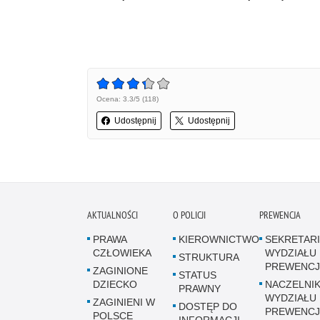
Ocena: 3.3/5 (118)
Udostępnij
Udostępnij
AKTUALNOŚCI
O POLICJI
PREWENCJA
PRAWA
KIEROWNICTWO
SEKRETARI
CZŁOWIEKA
WYDZIAŁU
STRUKTURA
PREWENCJ
ZAGINIONE
STATUS
DZIECKO
NACZELNI
PRAWNY
WYDZIAŁU
ZAGINIENI W
DOSTĘP DO
PREWENCJ
POLSCE