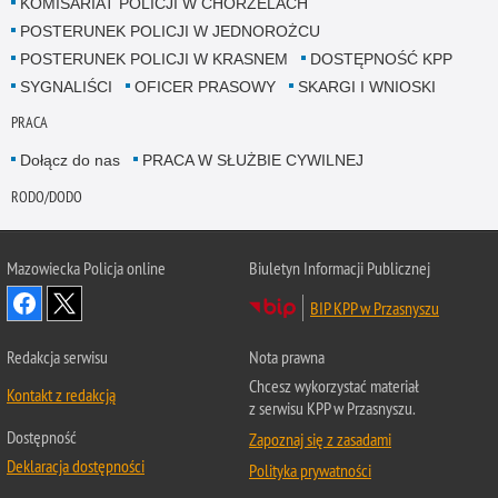
KOMISARIAT POLICJI W CHORZELACH
POSTERUNEK POLICJI W JEDNOROŻCU
POSTERUNEK POLICJI W KRASNEM
DOSTĘPNOŚĆ KPP
SYGNALIŚCI
OFICER PRASOWY
SKARGI I WNIOSKI
PRACA
Dołącz do nas
PRACA W SŁUŻBIE CYWILNEJ
RODO/DODO
Mazowiecka Policja online
Biuletyn Informacji Publicznej
BIP KPP w Przasnyszu
Redakcja serwisu
Nota prawna
Chcesz wykorzystać materiał
Kontakt z redakcją
z serwisu KPP w Przasnyszu.
Dostępność
Zapoznaj się z zasadami
Deklaracja dostępności
Polityka prywatności