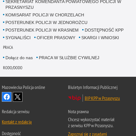
SEKRETARIAT KOMENDANTA POWIATOWEGO POLICJI W
PRZASNYSZU
KOMISARIAT POLICJI W CHORZELACH
POSTERUNEK POLICJI W JEDNOROŻCU
POSTERUNEK POLICJI W KRASNEM
DOSTĘPNOŚĆ KPP
SYGNALIŚCI
OFICER PRASOWY
SKARGI I WNIOSKI
PRACA
Dołącz do nas
PRACA W SŁUŻBIE CYWILNEJ
RODO/DODO
Mazowiecka Policja online
Biuletyn Informacji Publicznej
BIP KPP w Przasnyszu
Redakcja serwisu
Nota prawna
Chcesz wykorzystać materiał
Kontakt z redakcją
z serwisu KPP w Przasnyszu.
Dostępność
Zapoznaj się z zasadami