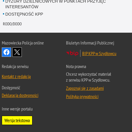
DYŻURY DZIELNICOWYCH W PUNKTACH PRZYJĘĆ
INTERESANTÓW
DOSTĘPNOŚĆ KPP
RODO/DODO
Mazowiecka Policja online
Biuletyn Informacji Publicznej
BIP KPP w Szydłowcu
Redakcja serwisu
Nota prawna
Chcesz wykorzystać materiał
Kontakt z redakcją
z serwisu KPP w Szydłowcu.
Dostępność
Zapoznaj się z zasadami
Deklaracja dostępności
Polityka prywatności
Inne wersje portalu
Wersja tekstowa