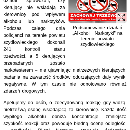
działań sprawdzali, czy
kierujący nie wsiadają za
kierownicę pod wpływem
alkoholu lub narkotyków.
Podsumowanie działań
Podczas całego dnia
„Alkohol i Narkotyki” na
policjanci na terenie powiatu
terenie powiatu
szydłowieckiego dokonali
szydłowieckiego
241 kontroli stanu
trzeźwości, a 5 kierujących
przebadanych zostało
narkotesterem – nie ujawniając nietrzeźwych kierujących,
badania na zawartość środków odurzających dały wyniki
negatywne. W tym czasie nie odnotowano również
zdarzeń drogowych.
Apelujemy do osób, o zdecydowaną reakcję gdy widzą,
nietrzeźwą osobę wsiadającą za kierownicę. Każda ilość
wypitego alkoholu obniża koncentrację, zmniejsza
szybkość reakcji oraz powoduje błędną ocenę odległości