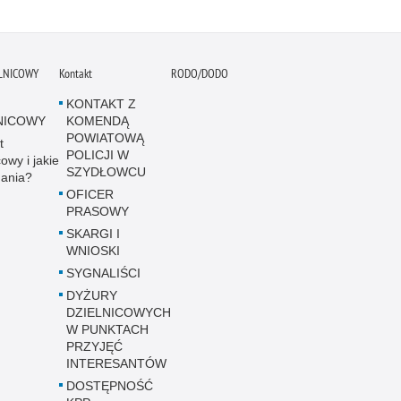
ELNICOWY
Kontakt
RODO/DODO
KONTAKT Z
NICOWY
KOMENDĄ
POWIATOWĄ
t
POLICJI W
cowy i jakie
SZYDŁOWCU
ania?
OFICER
PRASOWY
SKARGI I
WNIOSKI
SYGNALIŚCI
DYŻURY
DZIELNICOWYCH
W PUNKTACH
PRZYJĘĆ
INTERESANTÓW
DOSTĘPNOŚĆ