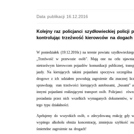
Data publikacji 16.12.2016
Kolejny raz policjanci szydłowieckiej polic
kontrolując trzeźwość kierowców na dogach 
W poniedziałek (19.12.2016r.) na terenie powiatu szydłowieckieg
„Trzeźwość w przewozie osób”. Mają one na celu ujawniani
nietrzeźwym kierowcom pojazdów komunikacji publicznej, trans
jazdy. Na kierujących takimi pojazdami spoczywa szczególna
drogowe z ich udziałem powodują zagrożenie dla znacznej l
sprawdzają stan trzeźwości kierujących autobusami, „busami” a
innymi pojazdami realizującymi transport osób. Policjanci ró
posiadania przez nich wszelkich wymaganych dokumentów, w 
tego typu działalności.
Apelujemy do wszystkich osób, o zdecydowaną reakcję gdy wi
wypitego alkoholu obniża koncentrację, zmniejsza szybkość re
śmiertelne zagrożenie na drogach!