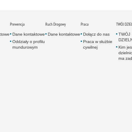
Prewencja
Ruch Drogowy
Praca
TWÓJ DZI
ktowe
Dane kontaktowe
Dane kontaktowe
Dołącz do nas
TWÓJ
DZIEL
Oddziały o profilu
Praca w służbie
mundurowym
cywilnej
Kim jes
dzielni
ma zad