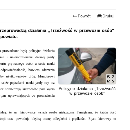
Powrót
Drukuj
ji przeprowadzą działania „Trzeźwość w przewozie osób"
powiatu.
o prowadzone będą policyjne działania
e i uniemożliwianie dalszej jazdy
portu prywatnego osób, a także nauki
 odpowiedzialność, bowiem zdarzenia
iczby użytkowników dróg. Mundurowi
 także pojazdami nauki jazdy czy też
Policyjne działania „Trzeźwość
wnież sprawdzają kierowców pod kątem
w przewozie osób”
tym uprawniających do prowadzenia
dzą, że za kierownicę wsiada osoba nietrzeźwa. Pamiętajmy, że każda ilość
akcji oraz powoduje błędną ocenę odległości i prędkości. Pijani kierowcy to