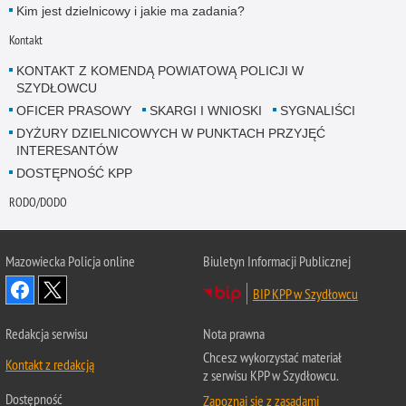
Kim jest dzielnicowy i jakie ma zadania?
Kontakt
KONTAKT Z KOMENDĄ POWIATOWĄ POLICJI W
SZYDŁOWCU
OFICER PRASOWY
SKARGI I WNIOSKI
SYGNALIŚCI
DYŻURY DZIELNICOWYCH W PUNKTACH PRZYJĘĆ
INTERESANTÓW
DOSTĘPNOŚĆ KPP
RODO/DODO
Mazowiecka Policja online
Biuletyn Informacji Publicznej
BIP KPP w Szydłowcu
Redakcja serwisu
Nota prawna
Chcesz wykorzystać materiał
Kontakt z redakcją
z serwisu KPP w Szydłowcu.
Dostępność
Zapoznaj się z zasadami