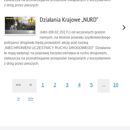
zwłaszcza na przestrzeganie przepisów związanych z korzystaniem
z dróg przez pieszych.
Działania Krajowe „NURD”
Jutro (08.02.2017r.) od wczesnych godzin
rannych, na terenie powiatu szydłowieckiego
policjanci drogówki będą prowadzić akcję pod nazwą
„NIECHRONIENI UCZESTNICY RUCHU DROGOWEGO”. Działania
te mają wpłynąć na poprawę bezpieczeństwa w ruchu drogowym,
zwłaszcza na przestrzeganie przepisów związanych z korzystaniem
z dróg przez pieszych.
<<
<
1
2
3
4
5
...
10
>
>>