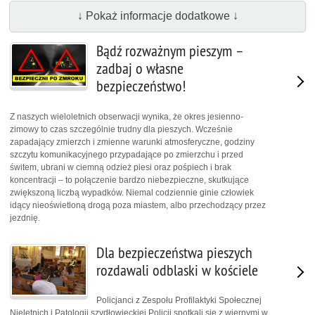
↓ Pokaż informacje dodatkowe ↓
Bądź rozważnym pieszym –
zadbaj o własne
bezpieczeństwo!
Z naszych wieloletnich obserwacji wynika, że okres jesienno-
zimowy to czas szczególnie trudny dla pieszych. Wcześnie
zapadający zmierzch i zmienne warunki atmosferyczne, godziny
szczytu komunikacyjnego przypadające po zmierzchu i przed
świtem, ubrani w ciemną odzież piesi oraz pośpiech i brak
koncentracji – to połączenie bardzo niebezpieczne, skutkujące
zwiększoną liczbą wypadków. Niemal codziennie ginie człowiek
idący nieoświetloną drogą poza miastem, albo przechodzący przez
jezdnię.
Dla bezpieczeństwa pieszych
rozdawali odblaski w kościele
Policjanci z Zespołu Profilaktyki Społecznej
Nieletnich i Patologii szydłowieckiej Policji spotkali się z wiernymi w