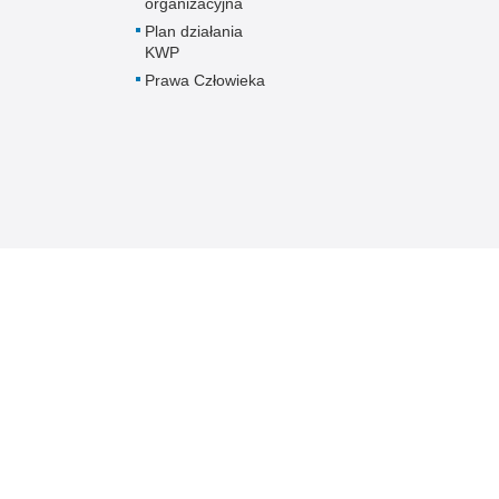
organizacyjna
Plan działania
KWP
Prawa Człowieka
Mazowiecka Policja online
Biuletyn Informacji
BIP KPP 