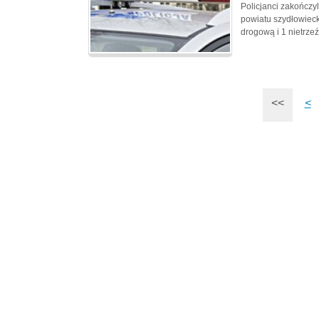
Policjanci zakończy
powiatu szydłowieck
drogową i 1 nietrze
<<
<