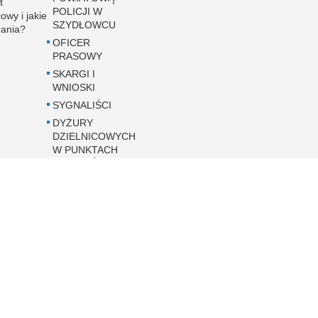
t
POLICJI W
cowy i jakie
SZYDŁOWCU
ania?
OFICER
PRASOWY
SKARGI I
WNIOSKI
SYGNALIŚCI
DYŻURY
DZIELNICOWYCH
W PUNKTACH
PRZYJĘĆ
INTERESANTÓW
DOSTĘPNOŚĆ
KPP
Inne wersje portalu
ateriał
Wersja tekstowa
dłowcu.