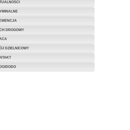
TUALNOŚCI
YMINALNE
EWENCJA
CH DROGOWY
ACA
ÓJ DZIELNICOWY
NTAKT
DO/DODO