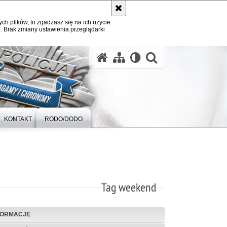
ych plików, to zgadzasz się na ich użycie
. Brak zmiany ustawienia przeglądarki
otwórz wysz
KONTAKT
RODO/DODO
Tag weekend
FORMACJE