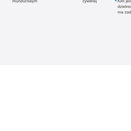
mundurowym
cywilnej
Kim jes
dzielni
ma zad
 Publicznej
Redakcja serwisu
Nota prawna
Chcesz wykorzystać m
Kontakt z redakcją
w Szydłowcu
z serwisu KPP w Szy