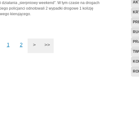
AK
li działania „sierpniowy weekend”. W tym czasie na drogach
iego policjanci odnotowali 2 wypadki drogowe 1 kolizję
KR
źwego kierującego.
PR
RU
PR
1
2
>
>>
TW
KO
RO