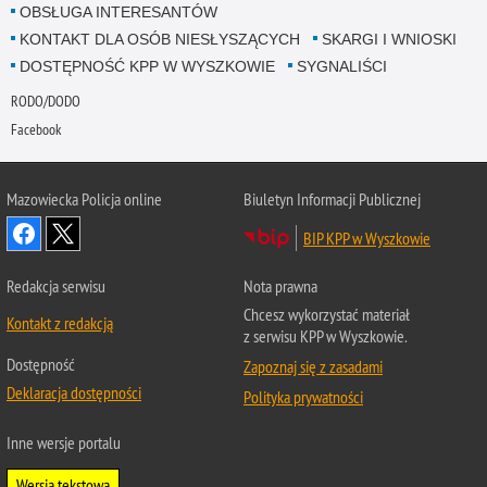
OBSŁUGA INTERESANTÓW
KONTAKT DLA OSÓB NIESŁYSZĄCYCH
SKARGI I WNIOSKI
DOSTĘPNOŚĆ KPP W WYSZKOWIE
SYGNALIŚCI
RODO/DODO
Facebook
Mazowiecka Policja online
Biuletyn Informacji Publicznej
BIP KPP w Wyszkowie
Redakcja serwisu
Nota prawna
Chcesz wykorzystać materiał
Kontakt z redakcją
z serwisu KPP w Wyszkowie.
Dostępność
Zapoznaj się z zasadami
Deklaracja dostępności
Polityka prywatności
Inne wersje portalu
Wersja tekstowa