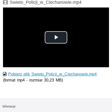
Film
Swieto_Policji_w_Ciechanowie.mp4
Odtwórz
wideo
Pobierz plik Swieto_Policji_w_Ciechanowie.mp4
(format mp4 - rozmiar 30.23 MB)
Informacje