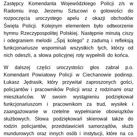
Zastępcy Komendanta Wojewódzkiego Policji z/s w
Radomiu insp. Jerzemu Sztucowi o gotowości do
rozpoczęcia uroczystego apelu z okazji obchodów
Święta Policji.
Kolejnym elementem było odtworzenie
hymnu Rzeczypospolitej Polskiej. Następnie minutą ciszy
i odegraniem melodii ,,Śpij kolego” z zadumą i refleksją
funkcjonariusze wspominali wszystkich tych, którzy od
nich odeszli, a słowa policyjnej roty wypełnili do końca.
W dalszej części uroczystości głos zabrał p.o.
Komendant Powiatowy Policji w Ciechanowie podinsp.
Łukasz Jędrasik, który przywitał zaproszonych gości,
policjantów i pracowników Policji wraz z rodzinami oraz
mieszkańców. W swoim wystąpieniu podziękował
funkcjonariuszom i pracownikom za trud, wysiłek i
zaangażowanie w rzetelne wypełnianie obowiązków
służbowych. Słowa podziękowań skierował także do
rodzin policjantów, przedstawicieli samorządów, służb
mundurowych oraz innych osób i instytucji, które na co