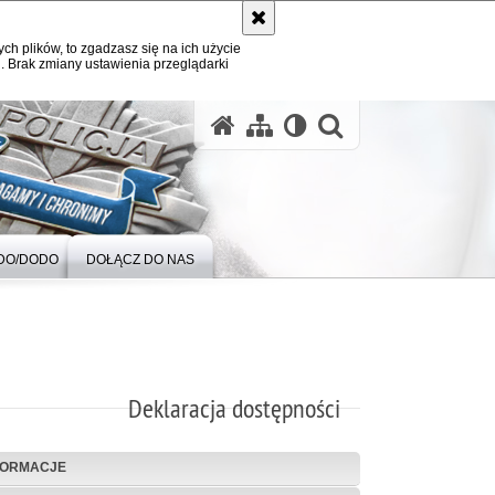
ych plików, to zgadzasz się na ich użycie
. Brak zmiany ustawienia przeglądarki
otwórz wysz
DO/DODO
DOŁĄCZ DO NAS
Deklaracja dostępności
FORMACJE