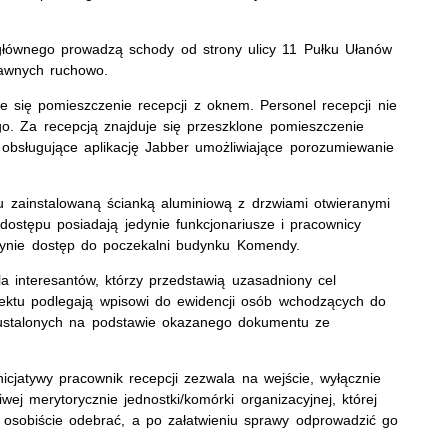
 głównego prowadzą schody od strony ulicy 11 Pułku Ułanów
rawnych ruchowo.
je się pomieszczenie recepcji z oknem. Personel recepcji nie
o. Za recepcją znajduje się przeszklone pomieszczenie
obsługujące aplikację Jabber umożliwiające porozumiewanie
lu zainstalowaną ścianką aluminiową z drzwiami otwieranymi
ostępu posiadają jedynie funkcjonariusze i pracownicy
dynie dostęp do poczekalni budynku Komendy.
a interesantów, którzy przedstawią uzasadniony cel
iektu podlegają wpisowi do ewidencji osób wchodzących do
ustalonych na podstawie okazanego dokumentu ze
nicjatywy pracownik recepcji zezwala na wejście, wyłącznie
ej merytorycznie jednostki/komórki organizacyjnej, której
osobiście odebrać, a po załatwieniu sprawy odprowadzić go