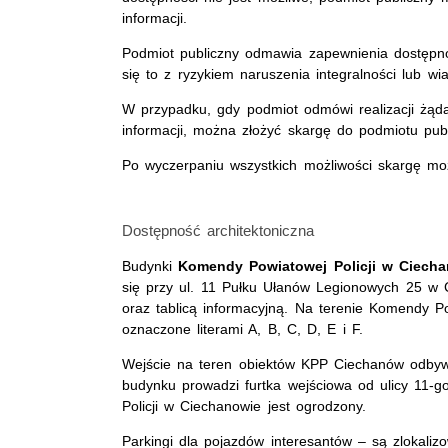
informacji.
Podmiot publiczny odmawia zapewnienia dostępnośc
się to z ryzykiem naruszenia integralności lub wi
W przypadku, gdy podmiot odmówi realizacji żąd
informacji, można złożyć skargę do podmiotu publ
Po wyczerpaniu wszystkich możliwości skargę mo
Dostępność architektoniczna
Budynki
Komendy Powiatowej Policji w Ciech
się przy ul. 11 Pułku Ułanów Legionowych 25 w 
oraz tablicą informacyjną. Na terenie Komendy Po
oznaczone literami A, B, C, D, E i F.
Wejście na teren obiektów KPP Ciechanów odbyw
budynku prowadzi furtka wejściowa od ulicy 11
Policji w Ciechanowie jest ogrodzony.
Parkingi dla pojazdów interesantów – są zlokal