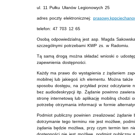
ul. 11 Pułku Ułanów Legionowych 25
adres poczty elektronicznej:
prasowy.kppciechanow
telefon: 47 703 12 65
Osobą odpowiedzialną jest asp. Magda Sakowska
szczególnymi potrzebami KWP zs. w Radomiu.
Tą samą drogą można składać wnioski o udostępni
zapewnienia dostępności.
Każdy ma prawo do wystąpienia z żądaniem zapewn
mobilnej lub jakiegoś ich elementu. Można także
sposobu dostępu, na przykład przez odczytanie n
bez audiodeskrypcji itp. Żądanie powinno zawier
stronę internetową lub aplikację mobilną chodzi 
potrzebę otrzymania informacji w formie alternaty
Podmiot publiczny powinien zrealizować żądanie be
dotrzymanie tego terminu nie jest możliwe, podmio
żądania będzie możliwa, przy czym termin ten ni
dostępności nie jest możliwe, podmiot publiczn