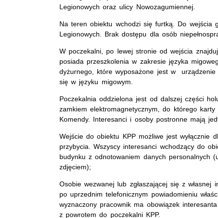
Legionowych oraz ulicy Nowozagumiennej.
Na teren obiektu wchodzi się furtką. Do wejścia
Legionowych. Brak dostępu dla osób niepełnosp
W poczekalni, po lewej stronie od wejścia znajdu
posiada przeszkolenia w zakresie języka migoweg
dyżurnego, które wyposażone jest w urządzenie 
się w języku migowym.
Poczekalnia oddzielona jest od dalszej części ho
zamkiem elektromagnetycznym, do którego karty d
Komendy. Interesanci i osoby postronne mają je
Wejście do obiektu KPP możliwe jest wyłącznie dl
przybycia. Wszyscy interesanci wchodzący do ob
budynku z odnotowaniem danych personalnych (
zdjęciem);
Osobie wezwanej lub zgłaszającej się z własnej i
po uprzednim telefonicznym powiadomieniu właściw
wyznaczony pracownik ma obowiązek interesanta 
z powrotem do poczekalni KPP.