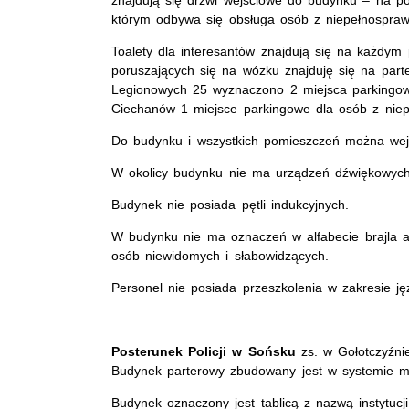
znajdują się drzwi wejściowe do budynku – na p
którym odbywa się obsługa osób z niepełnospra
Toalety dla interesantów znajdują się na każdym
poruszających się na wózku znajduję się na par
Legionowych 25 wyznaczono 2 miejsca parkingow
Ciechanów 1 miejsce parkingowe dla osób z niep
Do budynku i wszystkich pomieszczeń można wej
W okolicy budynku nie ma urządzeń dźwiękowych
Budynek nie posiada pętli indukcyjnych.
W budynku nie ma oznaczeń w alfabecie brajla 
osób niewidomych i słabowidzących.
Personel nie posiada przeszkolenia w zakresie j
Posterunek Policji w Sońsku
zs. w Gołotczyźnie
Budynek parterowy zbudowany jest w systemie 
Budynek oznaczony jest tablicą z nazwą instytuc