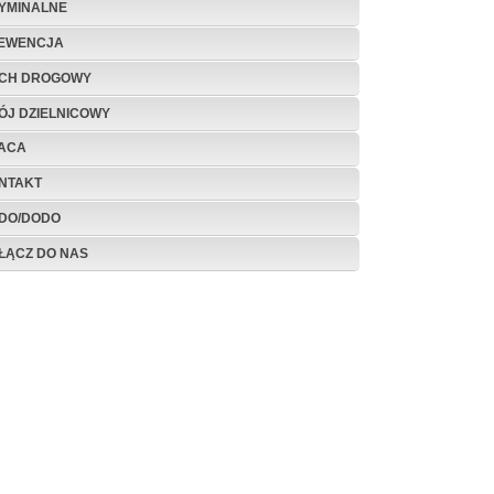
YMINALNE
EWENCJA
CH DROGOWY
ÓJ DZIELNICOWY
ACA
NTAKT
DO/DODO
ŁĄCZ DO NAS