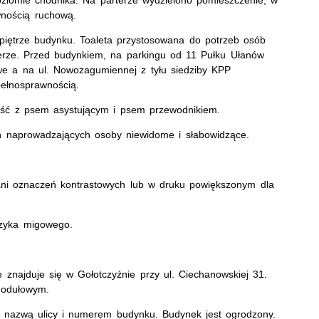
oziomie chodnika. Na parterze wydzielono pomieszczenie, w
wnością ruchową.
 piętrze budynku. Toaleta przystosowana do potrzeb osób
terze. Przed budynkiem, na parkingu od 11 Pułku Ułanów
e a na ul. Nowozagumiennej z tyłu siedziby KPP
ełnosprawnością.
ść z psem asystującym i psem przewodnikiem.
 naprowadzających osoby niewidome i słabowidzące.
ani oznaczeń kontrastowych lub w druku powiększonym dla
ęzyka migowego.
 znajduje się w Gołotczyźnie przy ul. Ciechanowskiej 31.
modułowym.
ji nazwą ulicy i numerem budynku. Budynek jest ogrodzony.