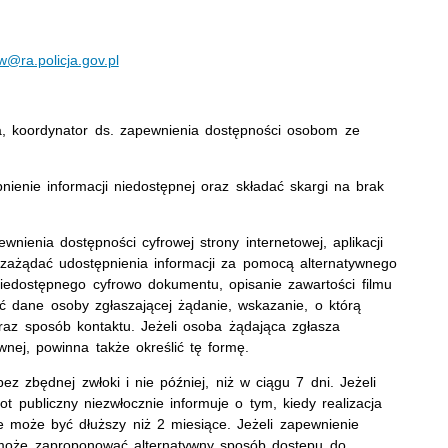
@ra.policja.gov.pl
, koordynator ds. zapewnienia dostępności osobom ze
enie informacji niedostępnej oraz składać skargi na brak
ienia dostępności cyfrowej strony internetowej, aplikacji
 zażądać udostępnienia informacji za pomocą alternatywnego
iedostępnego cyfrowo dokumentu, opisanie zawartości filmu
ać dane osoby zgłaszającej żądanie, wskazanie, o którą
oraz sposób kontaktu. Jeżeli osoba żądająca zgłasza
wnej, powinna także określić tę formę.
z zbędnej zwłoki i nie później, niż w ciągu 7 dni. Jeżeli
t publiczny niezwłocznie informuje o tym, kiedy realizacja
e może być dłuższy niż 2 miesiące. Jeżeli zapewnienie
y może zaproponować alternatywny sposób dostępu do