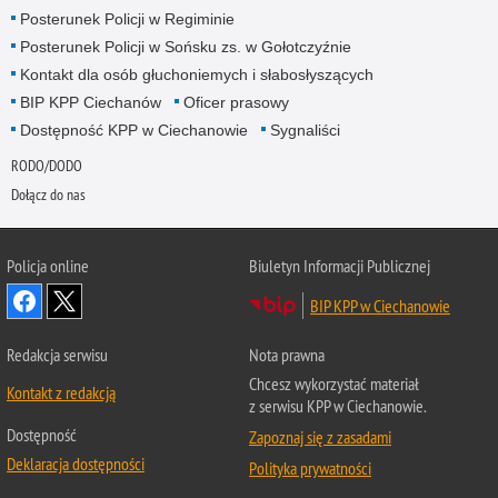
Posterunek Policji w Regiminie
Posterunek Policji w Sońsku zs. w Gołotczyźnie
Kontakt dla osób głuchoniemych i słabosłyszących
BIP KPP Ciechanów
Oficer prasowy
Dostępność KPP w Ciechanowie
Sygnaliści
RODO/DODO
Dołącz do nas
Policja online
Biuletyn Informacji Publicznej
BIP KPP w Ciechanowie
Redakcja serwisu
Nota prawna
Chcesz wykorzystać materiał
Kontakt z redakcją
z serwisu KPP w Ciechanowie.
Dostępność
Zapoznaj się z zasadami
Deklaracja dostępności
Polityka prywatności