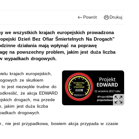
Powrót
Drukuj
jny we wszystkich krajach europejskich prowadzona
opejski Dzień Bez Ofiar Śmiertelnych Na Drogach”
odzinne działania mają wpłynąć na poprawę
gę na powszechny problem, jakim jest duża liczba
ie w wypadkach drogowych.
elu krajach europejskich,
drogowych ze skutkiem
to jest niezwykle trudne do
podkreślić, że akcja EDWARD
ejskich drogach, ma przede
 jakim jest duża liczba
wypadkach drogowych.
br., nie jest przypadkowa, bowiem akcja przypada w czasie