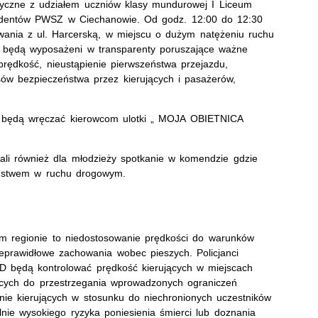
ktyczne z udziałem uczniów klasy mundurowej I Liceum
udentów PWSZ w Ciechanowie. Od godz. 12:00 do 12:30
owania z ul. Harcerską, w miejscu o dużym natężeniu ruchu
ń będą wyposażeni w transparenty poruszające ważne
rędkość, nieustąpienie pierwszeństwa przejazdu,
sów bezpieczeństwa przez kierujących i pasażerów,
ci będą wręczać kierowcom ulotki „ MOJA OBIETNICA
wali również dla młodzieży spotkanie w komendzie gdzie
ństwem w ruchu drogowym.
 regionie to niedostosowanie prędkości do warunków
ieprawidłowe zachowania wobec pieszych. Policjanci
D będą kontrolować prędkość kierujących w miejscach
jących do przestrzegania wprowadzonych ograniczeń
e kierujących w stosunku do niechronionych uczestników
nie wysokiego ryzyka poniesienia śmierci lub doznania