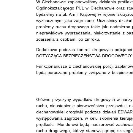
W Ciechanowie zaplanowaliśmy działania profila
Ogólnokształcącego PUL w Ciechanowie oraz st
będziemy na ul. Armii Krajowej w rejonie skrzyż
wyznaczonym jako zagrożone. Uczestnicy działa
problemy ruchu drogowego takie jak: nadmierna p
nieprawidłowe wyprzedzania, niekorzystanie z pa
zdarzenia z osobami po zmroku.
Dodatkowo podczas kontroli drogowych policjan
DOTYCZĄCA BEZPIECZEŃSTWA DROGOWEGO”
Funkcjonariusze z ciechanowskiej policji zaplano
będą poruszane problemy związane z bezpiecze
Główne przyczyny wypadków drogowych w naszym
ruchu, nieustąpienie pierwszeństwa przejazdu i n
ciechanowskiej drogówki podczas działań EDWAR
występowania zagrożeń, w celu skłonienia kieru
prędkości. Mundurowi będą nadzorować zachowani
ruchu drogowego, którzy stanowią grupę szczegól