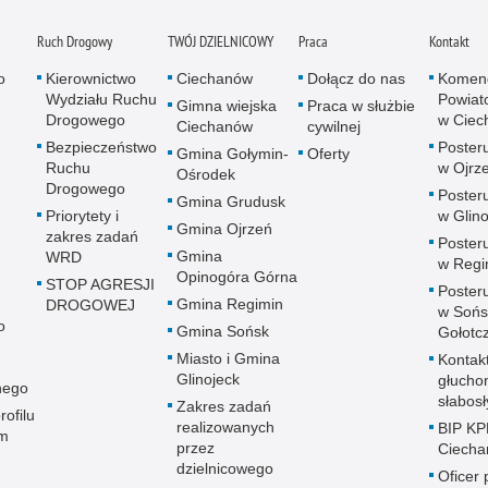
Ruch Drogowy
TWÓJ DZIELNICOWY
Praca
Kontakt
o
Kierownictwo
Ciechanów
Dołącz do nas
Komen
Wydziału Ruchu
Powiato
Gimna wiejska
Praca w służbie
Drogowego
w Ciec
Ciechanów
cywilnej
Bezpieczeństwo
Posteru
Gmina Gołymin-
Oferty
Ruchu
w Ojrz
Ośrodek
Drogowego
Posteru
Gmina Grudusk
Priorytety i
w Glin
Gmina Ojrzeń
zakres zadań
Posteru
Gmina
WRD
w Regi
Opinogóra Górna
STOP AGRESJI
Posteru
Gmina Regimin
DROGOWEJ
w Sońs
o
Gmina Sońsk
Gołotc
Miasto i Gmina
Kontak
Glinojeck
głucho
nego
słabos
Zakres zadań
rofilu
realizowanych
BIP KP
m
przez
Ciech
dzielnicowego
Oficer