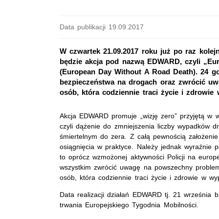
Data publikacji 19.09.2017
W czwartek 21.09.2017 roku już po raz kole
będzie akcja pod nazwą EDWARD, czyli „Eur
(European Day Without A Road Death). 24 g
bezpieczeństwa na drogach oraz zwrócić uwa
osób, która codziennie traci życie i zdrow
Akcja EDWARD promuje „wizję zero” przyjętą w wi
czyli dążenie do zmniejszenia liczby wypadków 
śmiertelnym do zera. Z całą pewnością założenie 
osiągnięcia w praktyce. Należy jednak wyraźnie 
to oprócz wzmożonej aktywności Policji na europ
wszystkim zwrócić uwagę na powszechny problem,
osób, która codziennie traci życie i zdrowie w 
Data realizacji działań EDWARD tj. 21 września 
trwania Europejskiego Tygodnia Mobilności.