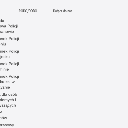
RODO/DODO
Dołącz do nas
da
wa Policji
hanowie
nek Policji
eniu
nek Policji
ojecku
nek Policji
minie
nek Policji
ku zs. w
zyźnie
t dla osób
niemych i
łyszących
P
anów
 prasowy