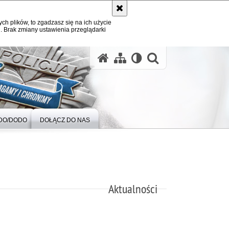
ych plików, to zgadzasz się na ich użycie
. Brak zmiany ustawienia przeglądarki
otwórz wysz
DO/DODO
DOŁĄCZ DO NAS
Aktualności