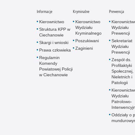
Informacje
Kryminalne
Prewencja
Kierownictwo
Kierownictwo
Kierownictw
Wydziału
Wydziału
Struktura KPP w
Kryminalnego
Prewencji
Ciechanowie
Poszukiwani
Sekretariat
Skargi i wnioski
Wydziału
Zaginieni
Prawa człowieka
Prewencji
Regulamin
Zespół ds.
Komendy
Profilaktyki
Powiatowej Policji
Społecznej,
w Ciechanowie
Nieletnich i
Patologii
Kierownictw
Wydziału
Patrolowo-
Interwencyj
Oddziały o p
mundurowy