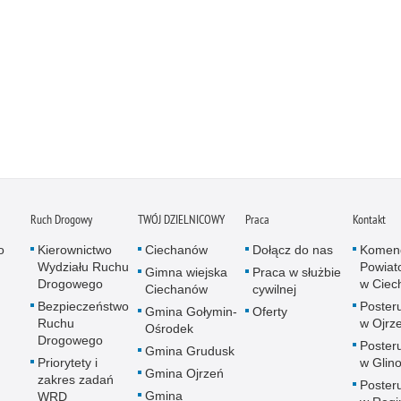
Ruch Drogowy
TWÓJ DZIELNICOWY
Praca
Kontakt
o
Kierownictwo
Ciechanów
Dołącz do nas
Komen
Wydziału Ruchu
Powiato
Gimna wiejska
Praca w służbie
Drogowego
w Ciec
Ciechanów
cywilnej
Bezpieczeństwo
Posteru
Gmina Gołymin-
Oferty
Ruchu
w Ojrz
Ośrodek
Drogowego
Posteru
Gmina Grudusk
Priorytety i
w Glin
Gmina Ojrzeń
zakres zadań
Posteru
Gmina
WRD