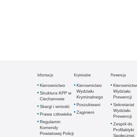
Informacje
Kryminalne
Prewencja
Kierownictwo
Kierownictwo
Kierownictw
Wydziału
Wydziału
Struktura KPP w
Kryminalnego
Prewencji
Ciechanowie
Poszukiwani
Sekretariat
Skargi i wnioski
Wydziału
Zaginieni
Prawa człowieka
Prewencji
Regulamin
Zespół ds.
Komendy
Profilaktyki
Powiatowej Policji
Społecznej,