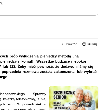
m.
Powrót
Drukuj
ących prób wyłudzenia pieniędzy metodą „na
pieniędzy nikomu!!! Wszystkie budzące niepokój
97 lub 112. Żeby mieć pewność, że dodzwoniliśmy się
że poprzednia rozmowa została zakończona, lub wybrać
nego.
iechanowskiego !!! Sprawcy
 książką telefoniczną, z niej
zych osób. W poniedziałek w
iechanowskiego otrzymywali