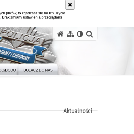
ych plików, to zgadzasz się na ich użycie
. Brak zmiany ustawienia przeglądarki
otwórz wysz
DO/DODO
DOŁĄCZ DO NAS
Aktualności