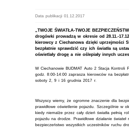
Data publikacji 01.12.2017
„TWOJE ŚWIATŁA-TWOJE BEZPIECZEŃSTWO” - 
drogówki prowadzą w okresie od 28.11.-17.12.
kierowcy z Ciechanowa dzięki uprzejmości 
bezpłatnie sprawdzić czy ich światła są ust
oświetlały drogę a nie oślepiały innych ucz
W Ciechanowie BUDMAT Auto 2 Stacja Kontroli P
godz. 8:00-14:00 zaprasza kierowców na bezpłatn
soboty 2, 9 i 16 grudnia 2017 r.
Wszyscy wiemy, że ogromne znaczenie dla bezp
prawidłowe oświetlenie pojazdu. Szczególnie w o
kiedy niemalże przez cały dzień światła pełnią ro
pojazdu na drodze. Prawidłowe działanie świate
bezpieczeństwo wszystkich uczestników ruchu dr