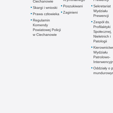
Ciechanowie
Poszukiwani
Sekretariat
Skargi i wnioski
Wydziału
Zaginieni
Prawa człowieka
Prewencji
Regulamin
Zespół ds.
Komendy
Profilaktyki
Powiatowej Policji
Społecznej,
w Ciechanowie
Nieletnich i
Patologii
Kierownictw
Wydziału
Patrolowo-
Interwencyj
Oddziały o p
mundurowy