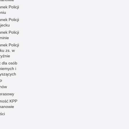
nek Policji
eniu
nek Policji
ojecku
nek Policji
minie
nek Policji
ku zs. w
zyźnie
t dla osób
niemych i
łyszących
P
anów
 prasowy
ność KPP
hanowie
ści