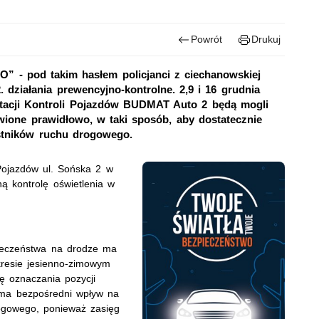
Powrót
Drukuj
pod takim hasłem policjanci z ciechanowskiej
 działania prewencyjno-kontrolne. 2,9 i 16 grudnia
Stacji Kontroli Pojazdów BUDMAT Auto 2 będą mogli
awione prawidłowo, w taki sposób, aby dostatecznie
estników ruchu drogowego.
ojazdów ul. Sońska 2 w
ą kontrolę oświetlenia w
ieczeństwa na drodze ma
kresie jesienno-zimowym
lę oznaczania pozycji
ł ma bezpośredni wpływ na
ogowego, ponieważ zasięg