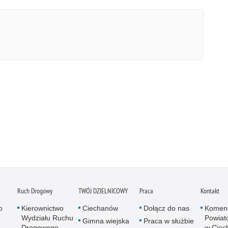
Ruch Drogowy
TWÓJ DZIELNICOWY
Praca
Kontakt
o
Kierownictwo
Ciechanów
Dołącz do nas
Komen
Wydziału Ruchu
Powiato
Gimna wiejska
Praca w służbie
Drogowego
w Ciec