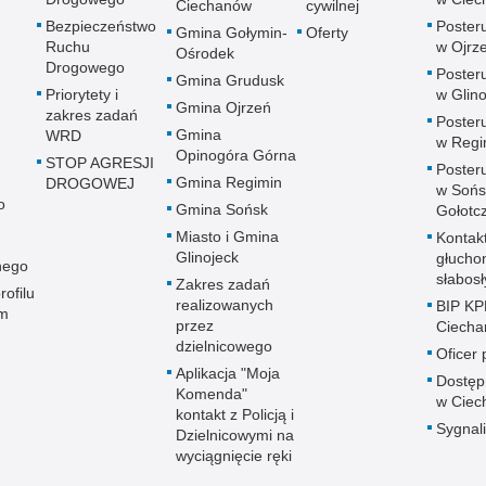
Ciechanów
cywilnej
Bezpieczeństwo
Posteru
Gmina Gołymin-
Oferty
Ruchu
w Ojrz
Ośrodek
Drogowego
Posteru
Gmina Grudusk
Priorytety i
w Glin
Gmina Ojrzeń
zakres zadań
Posteru
Gmina
WRD
w Regi
Opinogóra Górna
STOP AGRESJI
Posteru
Gmina Regimin
DROGOWEJ
w Sońs
o
Gmina Sońsk
Gołotc
Miasto i Gmina
Kontak
Glinojeck
głucho
nego
słabos
Zakres zadań
rofilu
realizowanych
BIP KP
m
przez
Ciech
dzielnicowego
Oficer
Aplikacja "Moja
Dostęp
Komenda"
w Ciec
kontakt z Policją i
Sygnali
Dzielnicowymi na
wyciągnięcie ręki