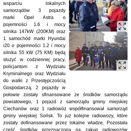
wsparciu lokalnych
samorządów 3 pojazdy
marki Opel Astra o
pojemności 1.6 i mocy
silnika 147kW (200KM) oraz
1 samochód marki Hyundai
i20 o pojemności 1.2 i mocy
silnika 55 kW (75 KM) będą
służyć w codziennej pracy,
policjantom z Wydziału
Kryminalnego oraz Wydziału
do walki z Przestępczością
Gospodarczą. 2 pojazdy w
połowie zostały sfinansowane ze środków samorządu
powiatowego, 1 pojazd z samorządu gminy miejskiej
Ciechanów oraz 1 radiowóz współfinansował samorząd
gminy wiejskiej Sońsk. To już kolejne radiowozy, które
zostały dofinansowane przez lokalne władze. Pozostała
część środków przeznaczona na zakup radiowozów