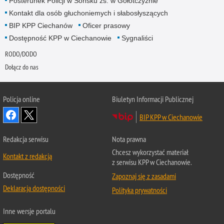
Posterunek Policji w Sońsku zs. w Gołotczyźnie
Kontakt dla osób głuchoniemych i słabosłyszących
BIP KPP Ciechanów
Oficer prasowy
Dostępność KPP w Ciechanowie
Sygnaliści
RODO/DODO
Dołącz do nas
Policja online
Biuletyn Informacji Publicznej
BIP KPP w Ciechanowie
Redakcja serwisu
Nota prawna
Chcesz wykorzystać materiał
Kontakt z redakcją
z serwisu KPP w Ciechanowie.
Dostępność
Zapoznaj się z zasadami
Deklaracja dostępności
Polityka prywatności
Inne wersje portalu