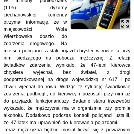
W miniony poniedziałek
(1.05) dyżurny
ciechanowskiej komendy
otrzymał informację, że w
miejscowości Wola
Wierzbowska doszło do
zdarzenia drogowego. Na
miejscu policjanci zastali pojazd chrysler w rowie, a przy
nim siedzącego na poboczu mężczyznę. Z relacji
świadków zdarzenia wynikało, że 47-letni kierowca
chryslera wyjechał, bez świateł, z drogi
podporządkowanej na drogę wojewódzką nr 617 i po
chwili wjechał do rowu. Widząc tę sytuację świadkowie
zdarzenia podbiegli, do kierowcy i pozostali przy nim aż
do przyjazdu funkcjonariuszy. Badanie stanu trzeźwości
wykazało, że mężczyzna ma w organizmie trzy promile
alkoholu. Dodatkowo podczas kontroli policjanci ustalili,
że 47-latek ma uprawnień do kierowania pojazdami.
Teraz mężczyzna będzie musiał liczyć się z poważnymi