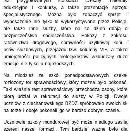
Na przygotowanych stoiskach czekały materiały
edukacyjne i konkursy, a także prezentacje sprzętu
specjalistycznego. Można było zobaczyć sprzęt i
wyposażenie nie tylko to wykorzystywane przez Policję,
ale także inne służby, które na co dzień dbają o
bezpieczeństwo społeczeństwa. Pokazy z zakresu
ratownictwa drogowego, sprawności użytkowej koni i
psów służbowych, przejazdu tzw. kolumny VIP, a także
umiejętności policyjnych motocyklistów wzbudzały duże
emocje nie tylko u najmłodszych.
Na młodzież ze szkół ponadpodstawowych czekał
rozłożony tor sprawnościowy, który można było pokonać.
Taki właśnie test sprawnościowy przechodzą osoby, które
biorą udział w rekrutacji do służby w Policji. Dwoje
uczniów z ciechanowskiego BZDZ spróbowało swoich sił
na torze i oboje pokonali go w bardzo dobrym czasie.
Uczniowie szkoły mundurowej być może niedługo zasilą
szeregi naszej formacji. Tym bardziej ważne było dla