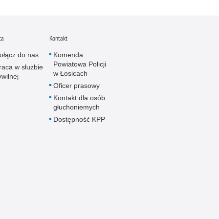
ca
Kontakt
ołącz do nas
Komenda
Powiatowa Policji
raca w służbie
w Łosicach
ywilnej
Oficer prasowy
Kontakt dla osób
głuchoniemych
Dostępność KPP