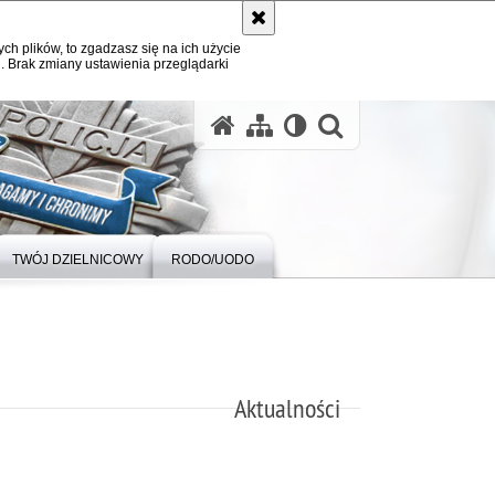
ych plików, to zgadzasz się na ich użycie
. Brak zmiany ustawienia przeglądarki
otwórz wysz
TWÓJ DZIELNICOWY
RODO/UODO
Aktualności