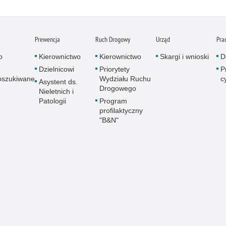
Prewencja
Ruch Drogowy
Urząd
Pra
o
Kierownictwo
Kierownictwo
Skargi i wnioski
D
Dzielnicowi
Priorytety
P
oszukiwane
Wydziału Ruchu
c
Asystent ds.
Drogowego
Nieletnich i
Patologii
Program
profilaktyczny
"B&N"