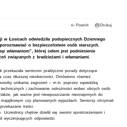
Powrót
Drukuj
ji w Łosicach odwiedziła podopiecznych Dziennego
orozmawiać o bezpieczeństwie osób starszych.
op włamaniom”, której celem jest podniesienie
eń związanych z kradzieżami i włamaniami.
uk przekazała seniorom praktyczne porady dotyczące
a czas dłuższej nieobecności. Omówiono również
posoby unikania zagrożeń – m.in. poprzez sąsiedzką
 technicznych i zachowanie ostrożności wobec obcych osób
a także, jak ważne jest niewpuszczanie nieznajomych do
ie majątkowym czy planowanych wyjazdach. Seniorzy otrzymali
przekazane treści.
. Uczestnicy chętnie dzielili się swoimi spostrzeżeniami i
ali wyczerpujących odpowiedzi.