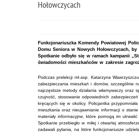
Hołowczycach
Funkcjonariuszka Komendy Powiatowej Polic
Domu Seniora w Nowych Hołowczycach, by p
Spotkanie odbyło się w ramach kampanii „St
świadomości mieszkańców w zakresie zagroż
Podczas prelekcji mł.asp. Katarzyna Wawrzyszcz
zabezpieczania mieszkań i domów, szczególnie n
najczęstsze metody działania włamywaczy oraz s
czujność, stosowanie odpowiednich zabezpieczeń
kręcących się w okolicy. Policjantka przypomniał
mieszkania oraz nieujawnianie informacji o stan
materiały informacyjne, które pomogą im utrwalić 
Spotkanie przebiegło w miłej i otwartej atmosferze
zadawali pytania, na które funkcjonariusze udziel