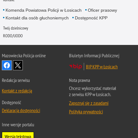
Komenda Powiatowa Policji w Łosicach
Oficer prasowy
Kontakt dla osób głuchoniemych
Dostępność KPP
Twój dzielnicowy
RODO/UODO
Mazowiecka Policja online
Biuletyn Informacji Publicznej
BIP KPP w Łosicach
Redakcja serwisu
Nota prawna
Chcesz wykorzystać materiał
Kontakt z redakcją
z serwisu KPP w Łosicach.
Dostępność
Zapoznaj się z zasadami
Deklaracja dostępności
Polityka prywatności
Inne wersje portalu
Wersja tekstowa