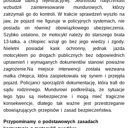
posiadał tablicy rejestracyjnej. Jednoślad natychmiast
wzbudził zainteresowanie mundurowych, którzy
zatrzymali go do kontroli. W trakcie sprawdzeń wyszło na
jaw, że pojazd nie figuruje w policyjnych systemach, nie
posiada on również obowiązkowego ubezpieczenia.
Szybko ustalono, że motocykl należy do starszego brata
13-latka, a chłopiec wziął go bez jego wiedzy i zgody.
Nieletni posiadał kask ochronny, jednak jazda
motocyklem po drogach publicznych bez odpowiednich
uprawnień i wymaganych dokumentów stanowi poważne
zagrożenie.Na miejsce interwencji została wezwana
matka chłopca, która zaopiekowała się synem i przejęła
pojazd. Policjanci sporządzili dokumentację, która trafi do
sądu rodzinnego. Mundurowi podkreślają, że sytuacje
tego typu są niebezpieczne i mogą mieć tragiczne
konsekwencje, dlatego tak ważne jest przestrzeganie
obowiązujących przepisów i zasad bezpieczeństwa.
Przypominamy o podstawowych zasadach