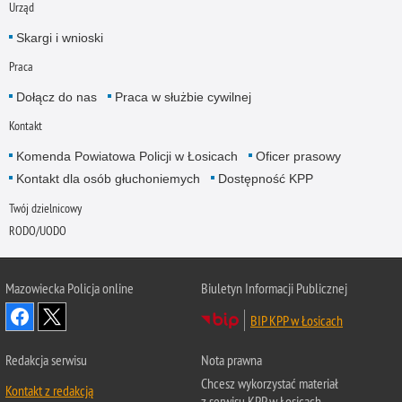
Urząd
Skargi i wnioski
Praca
Dołącz do nas
Praca w służbie cywilnej
Kontakt
Komenda Powiatowa Policji w Łosicach
Oficer prasowy
Kontakt dla osób głuchoniemych
Dostępność KPP
Twój dzielnicowy
RODO/UODO
Mazowiecka Policja online
Biuletyn Informacji Publicznej
BIP KPP w Łosicach
Redakcja serwisu
Nota prawna
Chcesz wykorzystać materiał
Kontakt z redakcją
z serwisu KPP w Łosicach.