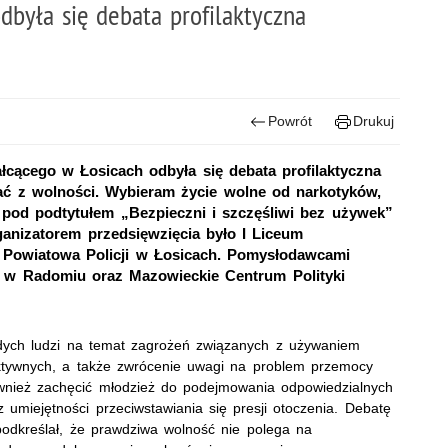
dbyła się debata profilaktyczna
Powrót
Drukuj
ałcącego w Łosicach odbyła się debata profilaktyczna
ać z wolności. Wybieram życie wolne od narkotyków,
 pod podtytułem „Bezpieczni i szczęśliwi bez używek”
ganizatorem przedsięwzięcia było I Liceum
 Powiatowa Policji w Łosicach. Pomysłodawcami
. w Radomiu oraz Mazowieckie Centrum Polityki
dych ludzi na temat zagrożeń związanych z używaniem
aktywnych, a także zwrócenie uwagi na problem przemocy
ównież zachęcić młodzież do podejmowania odpowiedzialnych
 umiejętności przeciwstawiania się presji otoczenia. Debatę
 podkreślał, że prawdziwa wolność nie polega na