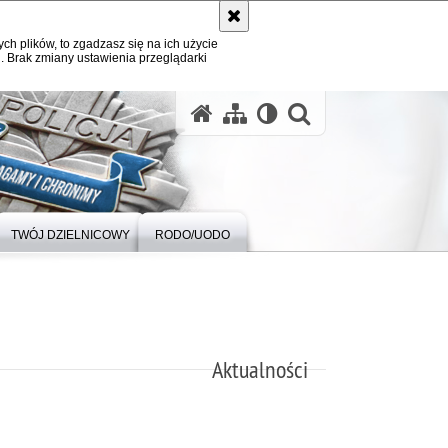
ych plików, to zgadzasz się na ich użycie
. Brak zmiany ustawienia przeglądarki
otwórz wysz
TWÓJ DZIELNICOWY
RODO/UODO
Aktualności