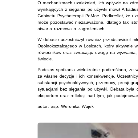
O mechanizmach uzależnień, ich wpływie na zdro
wynikających z sięgania po używki mówił Arkadius
Gabinetu Psychoterapii PoMoc. Podkreślał, że uza
może pozostawać niezauważone, dlatego tak istot
otwarta rozmowa o zagrożeniach.
W debacie uczestniczył również przedstawiciel m
Ogólnokształcącego w Łosicach, który aktywnie wł
rówieśników oraz zwracając uwagę na wyzwania, 
świecie.
Podczas spotkania wielokrotnie podkreślano, że w
za własne decyzje i ich konsekwencje. Uczestnic
substancji psychoaktywnych, przemocy, presji gr
sytuacjami bez sięgania po używki. Debata była 
ekspertom oraz refleksji nad tym, jak podejmowa
autor: asp. Weronika Wujek