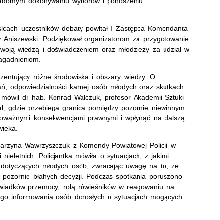
wiadomym dokonywaniu wyborów i ponoszeniu
icach uczestników debaty powitał I Zastępca Komendanta
aw Aniszewski. Podziękował organizatorom za przygotowanie
 swoją wiedzą i doświadczeniem oraz młodzieży za udział w
agadnieniom.
ezentujący różne środowiska i obszary wiedzy. O
, odpowiedzialności karnej osób młodych oraz skutkach
mówił dr hab. Konrad Walczuk, profesor Akademii Sztuki
ał, gdzie przebiega granica pomiędzy pozornie niewinnym
oważnymi konsekwencjami prawnymi i wpłynąć na dalszą
wieka.
atarzyna Wawrzyszczuk z Komendy Powiatowej Policji w
nieletnich. Policjantka mówiła o sytuacjach, z jakimi
ji dotyczących młodych osób, zwracając uwagę na to, że
 pozornie błahych decyzji. Podczas spotkania poruszono
świadków przemocy, rolą rówieśników w reagowaniu na
ego informowania osób dorosłych o sytuacjach mogących