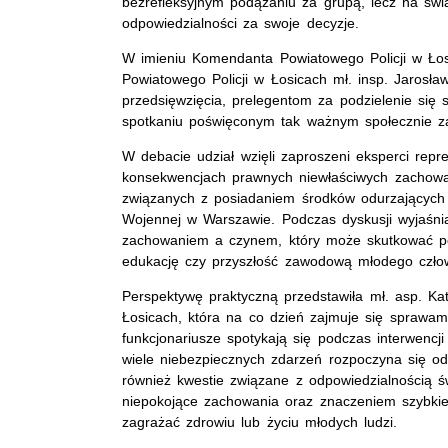
bezrefleksyjnym podążaniu za grupą, lecz na ś
odpowiedzialności za swoje decyzje.
W imieniu Komendanta Powiatowego Policji w Łos
Powiatowego Policji w Łosicach mł. insp. Jarosł
przedsięwzięcia, prelegentom za podzielenie się
spotkaniu poświęconym tak ważnym społecznie z
W debacie udział wzięli zaproszeni eksperci repr
konsekwencjach prawnych niewłaściwych zachowań
związanych z posiadaniem środków odurzających 
Wojennej w Warszawie. Podczas dyskusji wyjaśni
zachowaniem a czynem, który może skutkować p
edukację czy przyszłość zawodową młodego czło
Perspektywę praktyczną przedstawiła mł. asp. K
Łosicach, która na co dzień zajmuje się sprawami 
funkcjonariusze spotykają się podczas interwenc
wiele niebezpiecznych zdarzeń rozpoczyna się od
również kwestie związane z odpowiedzialnością 
niepokojące zachowania oraz znaczeniem szybki
zagrażać zdrowiu lub życiu młodych ludzi.