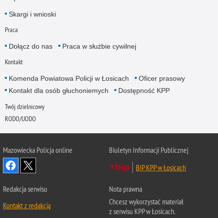
Skargi i wnioski
Praca
Dołącz do nas
Praca w służbie cywilnej
Kontakt
Komenda Powiatowa Policji w Łosicach
Oficer prasowy
Kontakt dla osób głuchoniemych
Dostępność KPP
Twój dzielnicowy
RODO/UODO
Mazowiecka Policja online
Biuletyn Informacji Publicznej
BIP KPP w Łosicach
Redakcja serwisu
Nota prawna
Chcesz wykorzystać materiał
Kontakt z redakcją
z serwisu KPP w Łosicach.