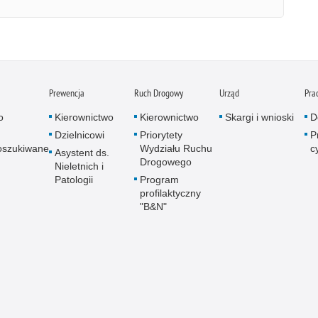
Prewencja
Ruch Drogowy
Urząd
Pra
o
Kierownictwo
Kierownictwo
Skargi i wnioski
D
Dzielnicowi
Priorytety
P
oszukiwane
Wydziału Ruchu
c
Asystent ds.
Drogowego
Nieletnich i
Patologii
Program
profilaktyczny
"B&N"