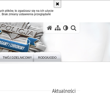
ych plików, to zgadzasz się na ich użycie
. Brak zmiany ustawienia przeglądarki
otwórz wysz
TWÓJ DZIELNICOWY
RODO/UODO
Aktualności