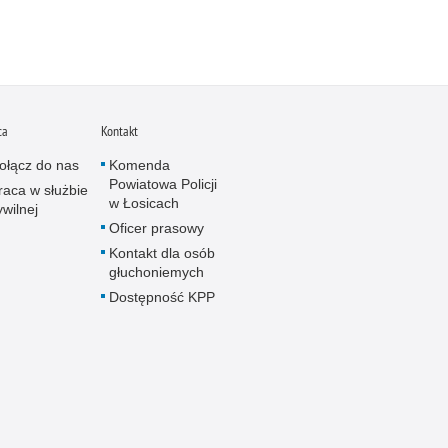
ca
Kontakt
ołącz do nas
Komenda
Powiatowa Policji
raca w służbie
w Łosicach
ywilnej
Oficer prasowy
Kontakt dla osób
głuchoniemych
Dostępność KPP