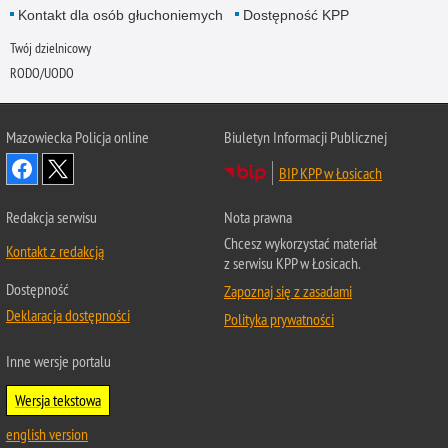
Kontakt dla osób głuchoniemych
Dostępność KPP
Twój dzielnicowy
RODO/UODO
Mazowiecka Policja online
Biuletyn Informacji Publicznej
BIP KPP w Łosicach
Redakcja serwisu
Nota prawna
Chcesz wykorzystać materiał
Kontakt z redakcją
z serwisu KPP w Łosicach.
Dostępność
Zapoznaj się z zasadami
Deklaracja dostępności
Polityka prywatności
Inne wersje portalu
Wersja tekstowa
english version