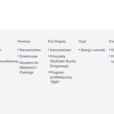
Prewencja
Ruch Drogowy
Urząd
Pra
o
Kierownictwo
Kierownictwo
Skargi i wnioski
D
Dzielnicowi
Priorytety
P
oszukiwane
Wydziału Ruchu
c
Asystent ds.
Drogowego
Nieletnich i
Patologii
Program
profilaktyczny
"B&N"