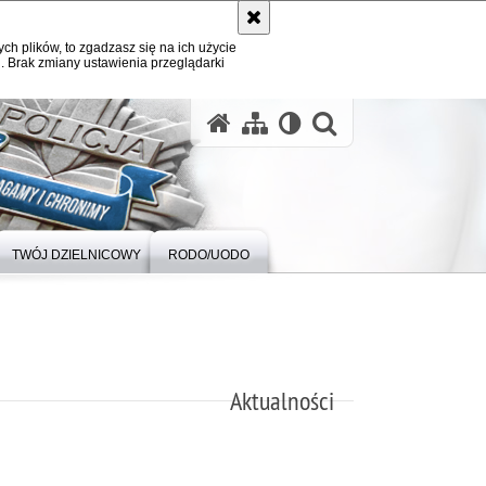
ych plików, to zgadzasz się na ich użycie
. Brak zmiany ustawienia przeglądarki
otwórz wysz
TWÓJ DZIELNICOWY
RODO/UODO
Aktualności