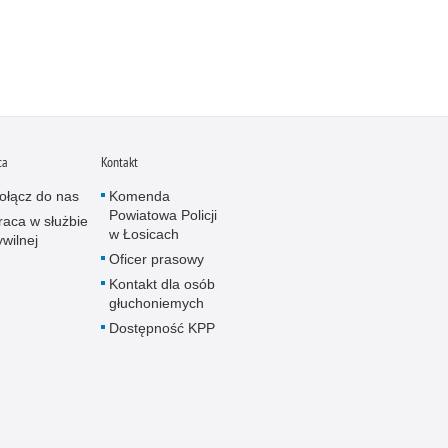
ca
Kontakt
ołącz do nas
Komenda
Powiatowa Policji
raca w służbie
w Łosicach
ywilnej
Oficer prasowy
Kontakt dla osób
głuchoniemych
Dostępność KPP