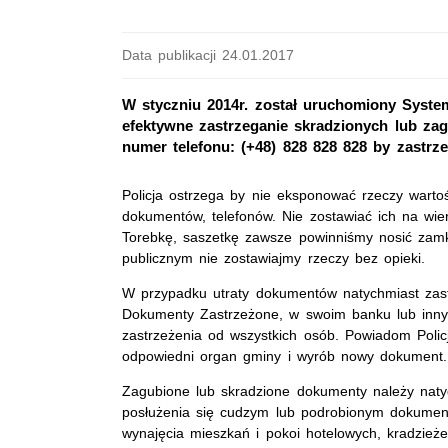
Data publikacji 24.01.2017
W styczniu 2014r. został uruchomiony System
efektywne zastrzeganie skradzionych lub zag
numer telefonu: (+48) 828 828 828 by zastrze
Policja ostrzega by nie eksponować rzeczy wartoś
dokumentów, telefonów. Nie zostawiać ich na wi
Torebkę, saszetkę zawsze powinniśmy nosić zamk
publicznym nie zostawiajmy rzeczy bez opieki.
W przypadku utraty dokumentów natychmiast zas
Dokumenty Zastrzeżone, w swoim banku lub inn
zastrzeżenia od wszystkich osób. Powiadom Policj
odpowiedni organ gminy i wyrób nowy dokument.
Zagubione lub skradzione dokumenty należy natyc
posłużenia się cudzym lub podrobionym dokumen
wynajęcia mieszkań i pokoi hotelowych, kradzież